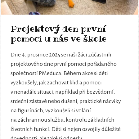
Projektový den první
pomoci u nás ve škole
Dne 4. prosince 2025 se naši žáci zúčastnili
projektového dne první pomoci pořádaného
společností PMeduca. Během akce si děti
vyzkoušely, jak zachovat klid a pomoci
v nenadálé situaci, například při bezvědomí,
srdeční zástavě nebo dušení, praktické nácviky
na figurínách, vyzkoušeli si volání
na záchrannou službu, kontrolu základních
životních funkcí. Děti si nejen osvojily důležité
dovednosti, ale také si odnesly...