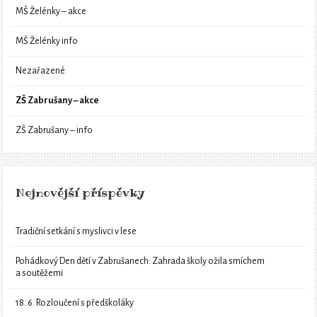
MŠ Želénky – akce
MŠ Želénky info
Nezařazené
ZŠ Zabrušany – akce
ZŠ Zabrušany – info
Nejnovější příspěvky
Tradiční setkání s myslivci v lese
Pohádkový Den dětí v Zabrušanech: Zahrada školy ožila smíchem
a soutěžemi
18. 6. Rozloučení s předškoláky