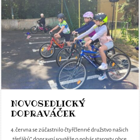
NOVOSEDLICKÝ
DOPRAVÁČEK
4.června se zúčastnilo čtyřčlenné družstvo našich
„třeťáků“ dopravní soutěže o pohár starosty obce