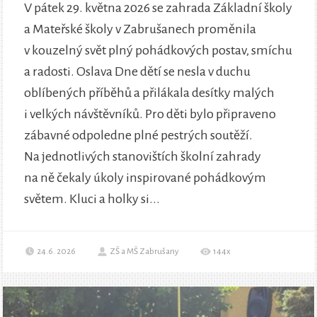
V pátek 29. května 2026 se zahrada Základní školy
a Mateřské školy v Zabrušanech proměnila
v kouzelný svět plný pohádkových postav, smíchu
a radosti. Oslava Dne dětí se nesla v duchu
oblíbených příběhů a přilákala desítky malých
i velkých návštěvníků. Pro děti bylo připraveno
zábavné odpoledne plné pestrých soutěží.
Na jednotlivých stanovištích školní zahrady
na ně čekaly úkoly inspirované pohádkovým
světem. Kluci a holky si...
24.6. 2026
ZŠ a MŠ Zabrušany
144x