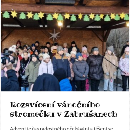
Rozsvícení vánočního
stromečku v Zabrušanech
Advent je čas radostného očekávání a těšení se