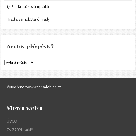
17. 6. – Kroužkování ptáků
Hrad a zámek Staré Hrady
Archiv příspěvků
Vytvořeno
www.webnadohled.cz
Menu webu
ÚVOD
ZŠ ZABRUŠANY