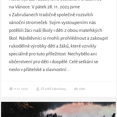
na Vánoce. V pátek 28. 11. 2025 jsme
v Zabrušanech tradičně společně rozsvítili
vánoční stromeček. Svým vystoupením nás
potěšili žáci naší školy i děti z obou mateřských
škol. Návštěvníci si mohli prohlédnout a zakoupit
rukodělné výrobky dětí a žáků, které vznikly
speciálně pro tuto příležitost. Nechybělo ani
občerstvení pro děti i dospělé. Celé setkání se
neslo v přátelské a slavnostní...
11.12. 2025
ZŠ a MŠ Zabrušany
298x