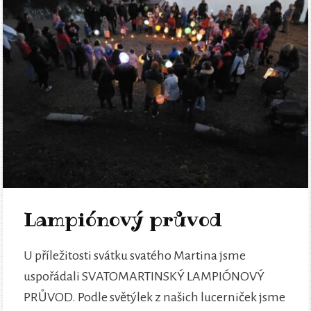
Lampiónový průvod
U příležitosti svátku svatého Martina jsme
uspořádali SVATOMARTINSKÝ LAMPIÓNOVÝ
PRŮVOD. Podle světýlek z našich lucerniček jsme