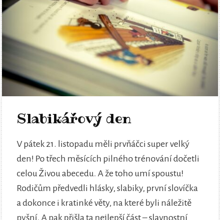
Slabikářový den
V pátek 21. listopadu měli prvňáčci super velký
den! Po třech měsících pilného trénování dočetli
celou Živou abecedu. A že toho umí spoustu!
Rodičům předvedli hlásky, slabiky, první slovíčka
a dokonce i kratinké věty, na které byli náležitě
pyšní. A pak přišla ta nejlepší část – slavnostní