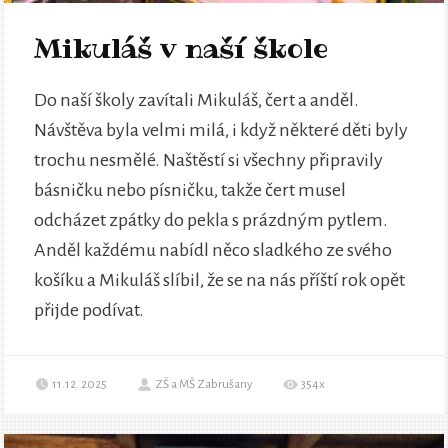
Mikuláš v naší škole
Do naší školy zavítali Mikuláš, čert a anděl.
Návštěva byla velmi milá, i když některé děti byly
trochu nesmělé. Naštěstí si všechny připravily
básničku nebo písničku, takže čert musel
odcházet zpátky do pekla s prázdným pytlem.
Anděl každému nabídl něco sladkého ze svého
košíku a Mikuláš slíbil, že se na nás příští rok opět
přijde podívat.
11.12. 2025
ZŠ a MŠ Zabrušany
354x