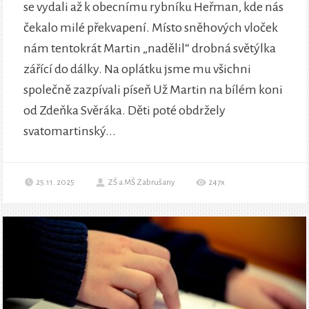
se vydali až k obecnímu rybníku Heřman, kde nás
čekalo milé překvapení. Místo sněhových vloček
nám tentokrát Martin „nadělil“ drobná světýlka
zářící do dálky. Na oplátku jsme mu všichni
společně zazpívali píseň Už Martin na bílém koni
od Zdeňka Svěráka. Děti poté obdržely
svatomartinský...
25.11. 2025
ZŠ a MŠ Zabrušany
247x