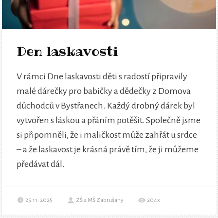
Den laskavosti
V rámci Dne laskavosti děti s radostí připravily
malé dárečky pro babičky a dědečky z Domova
důchodců v Bystřanech. Každý drobný dárek byl
vytvořen s láskou a přáním potěšit. Společně jsme
si připomněli, že i maličkost může zahřát u srdce
– a že laskavost je krásná právě tím, že ji můžeme
předávat dál.
25.11. 2025
ZŠ a MŠ Zabrušany
204x