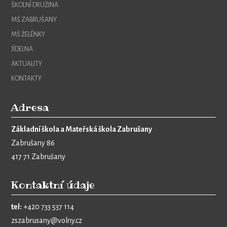
ŠKOLNÍ DRUŽINA
MŠ ZABRUŠANY
MŠ ŽELÉNKY
JÍDELNA
AKTUALITY
KONTAKTY
Adresa
Základní škola a Mateřská škola Zabrušany
Zabrušany 86
417 71 Zabrušany
Kontaktní údaje
tel:
+420 733 537 114
zszabrusany@volny.cz