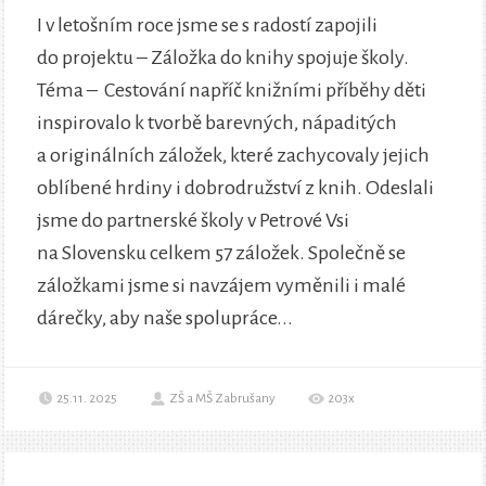
I v letošním roce jsme se s radostí zapojili
do projektu – Záložka do knihy spojuje školy.
Téma – Cestování napříč knižními příběhy děti
inspirovalo k tvorbě barevných, nápaditých
a originálních záložek, které zachycovaly jejich
oblíbené hrdiny i dobrodružství z knih. Odeslali
jsme do partnerské školy v Petrové Vsi
na Slovensku celkem 57 záložek. Společně se
záložkami jsme si navzájem vyměnili i malé
dárečky, aby naše spolupráce...
25.11. 2025
ZŠ a MŠ Zabrušany
203x