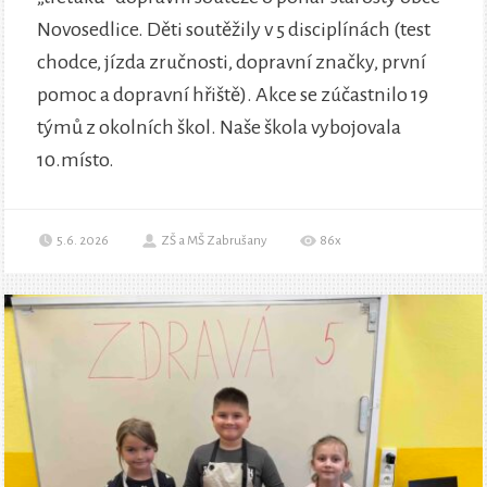
Novosedlice. Děti soutěžily v 5 disciplínách (test
chodce, jízda zručnosti, dopravní značky, první
pomoc a dopravní hřiště). Akce se zúčastnilo 19
týmů z okolních škol. Naše škola vybojovala
10.místo.
5.6. 2026
ZŠ a MŠ Zabrušany
86x