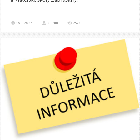
18.3. 2026
admin
252x