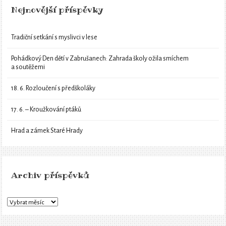
Nejnovější příspěvky
Tradiční setkání s myslivci v lese
Pohádkový Den dětí v Zabrušanech: Zahrada školy ožila smíchem
a soutěžemi
18. 6. Rozloučení s předškoláky
17. 6. – Kroužkování ptáků
Hrad a zámek Staré Hrady
Archiv příspěvků