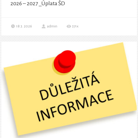
2026 – 2027 _Úplata ŠD
18.3. 2026
admin
371x