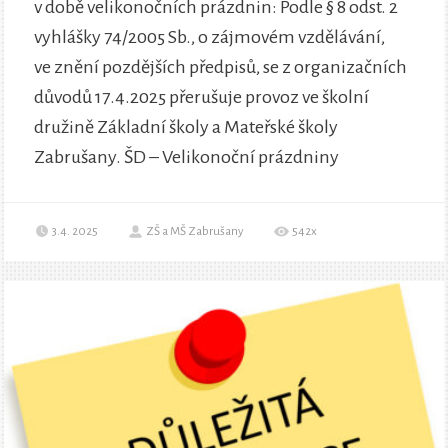
v době velikonočních prázdnin: Podle § 8 odst. 2
vyhlášky 74/2005 Sb., o zájmovém vzdělávání,
ve znění pozdějších předpisů, se z organizačních
důvodů 17.4.2025 přerušuje provoz ve školní
družině Základní školy a Mateřské školy
Zabrušany. ŠD – Velikonoční prázdniny
3.4. 2025
ZŠ a MŠ Zabrušany
542x