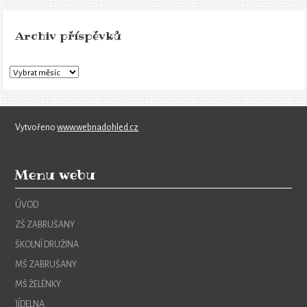
Archiv příspěvků
Vytvořeno
www.webnadohled.cz
Menu webu
ÚVOD
ZŠ ZABRUŠANY
ŠKOLNÍ DRUŽINA
MŠ ZABRUŠANY
MŠ ŽELÉNKY
JÍDELNA