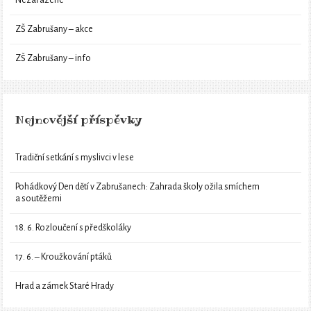
ZŠ Zabrušany – akce
ZŠ Zabrušany – info
Nejnovější příspěvky
Tradiční setkání s myslivci v lese
Pohádkový Den dětí v Zabrušanech: Zahrada školy ožila smíchem
a soutěžemi
18. 6. Rozloučení s předškoláky
17. 6. – Kroužkování ptáků
Hrad a zámek Staré Hrady