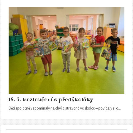
18. 6. Rozloučení s předškoláky
Děti společně vzpomínaly na chvíle strávené ve školce – povídaly si o…