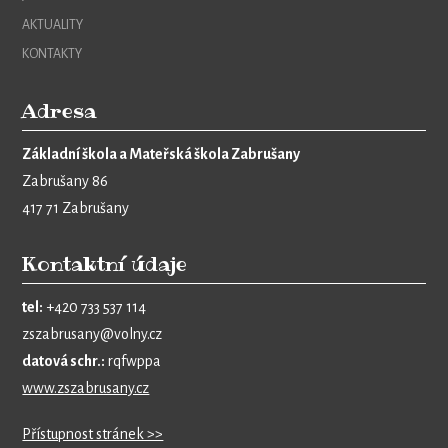
AKTUALITY
KONTAKTY
Adresa
Základní škola a Mateřská škola Zabrušany
Zabrušany 86
417 71 Zabrušany
Kontaktní údaje
tel:
+420 733 537 114
zszabrusany@volny.cz
datová schr.:
rqfwppa
www.zszabrusany.cz
Přístupnost stránek >>