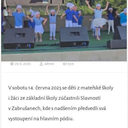
20.6. 2025
admin
537x
V sobotu 14. června 2025 se děti z mateřské školy
i žáci ze základní školy zúčastnili Slavností
v Zabrušanech, kde s nadšením předvedli svá
vystoupení na hlavním pódiu.