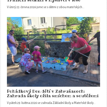
Tradiční setkání s myslivci v lese
V úterý 23. června 2026 jsme se s dětmi z obou mateřských…
Pohádkový Den dětí v Zabrušanech:
Zahrada školy ožila smíchem a soutěžemi
V pátek 29. května 2026 se zahrada Základní školy a Mateřské školy…