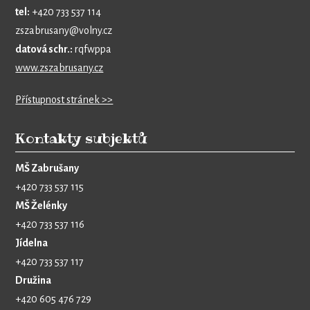
tel:
+420 733 537 114
zszabrusany@volny.cz
datová schr.:
rqfwppa
www.zszabrusany.cz
Přístupnost stránek >>
Kontakty subjektů
MŠ Zabrušany
+420 733 537 115
MŠ Želénky
+420 733 537 116
Jídelna
+420 733 537 117
Družina
+420 605 476 729