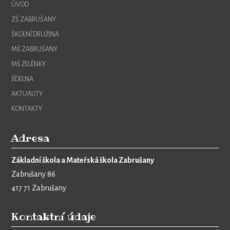
ÚVOD
ZŠ ZABRUŠANY
ŠKOLNÍ DRUŽINA
MŠ ZABRUŠANY
MŠ ŽELÉNKY
JÍDELNA
AKTUALITY
KONTAKTY
Adresa
Základní škola a Mateřská škola Zabrušany
Zabrušany 86
417 71 Zabrušany
Kontaktní údaje