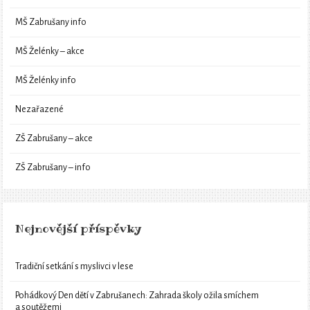
MŠ Zabrušany info
MŠ Želénky – akce
MŠ Želénky info
Nezařazené
ZŠ Zabrušany – akce
ZŠ Zabrušany – info
Nejnovější příspěvky
Tradiční setkání s myslivci v lese
Pohádkový Den dětí v Zabrušanech: Zahrada školy ožila smíchem
a soutěžemi