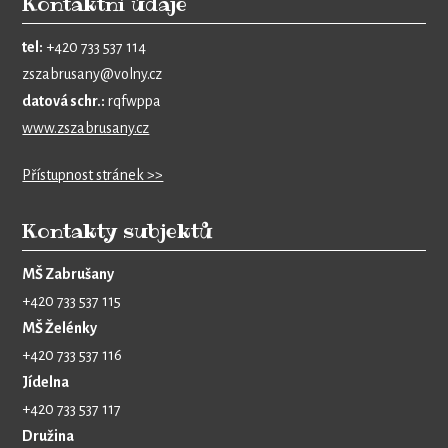
Kontaktní údaje
tel:
+420 733 537 114
zszabrusany@volny.cz
datová schr.:
rqfwppa
www.zszabrusany.cz
Přístupnost stránek >>
Kontakty subjektů
MŠ Zabrušany
+420 733 537 115
MŠ Želénky
+420 733 537 116
Jídelna
+420 733 537 117
Družina