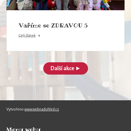
Vaříme se ZDRAVOU 5
Celý článek
Další akce ►
Vytvořeno
www.webnadohled.cz
Menu webu