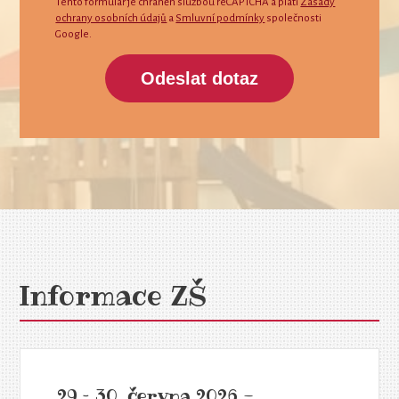
Tento formulář je chráněn službou reCAPTCHA a platí
Zásady
ochrany osobních údajů
a
Smluvní podmínky
společnosti
Google.
Odeslat dotaz
Informace ZŠ
29.– 30. června 2026 -