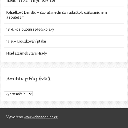
Tradiční setkání s myslivci v lese
Pohádkový Den dětí v Zabrušanech: Zahrada školy ožila smíchem
a soutěžemi
18. 6. Rozloučení s předškoláky
17. 6. – Kroužkování ptáků
Hrad a zámek Staré Hrady
Archiv příspěvků
Vytvořeno
www.webnadohled.cz