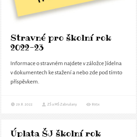
Stravné pro školní rok
2022-23
Informace o stravném najdete v záložce Jídelna
v dokumentech ke stažení a nebo zde pod tímto
příspěvkem.
29.8. 2022
ZŠ a MŠ Zabrušany
895x
Úplata ŠJ školní rok