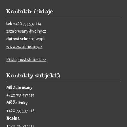
Kontaktní údaje
tel:
+420 733 537 114
zszabrusany@volny.cz
datová schr.:
rqfwppa
www.zszabrusany.cz
Přístupnost stránek >>
Kontakty subjektů
MŠ Zabrušany
+420 733 537 115
MŠ Želénky
+420 733 537 116
Jídelna
+420 733 537 117