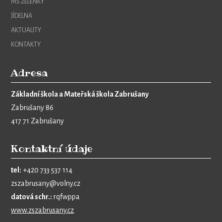
MŠ ŽELÉNKY
JÍDELNA
AKTUALITY
KONTAKTY
Adresa
Základní škola a Mateřská škola Zabrušany
Zabrušany 86
417 71 Zabrušany
Kontaktní údaje
tel:
+420 733 537 114
zszabrusany@volny.cz
datová schr.:
rqfwppa
www.zszabrusany.cz