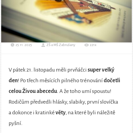
25.11. 2025
ZŠ a MŠ Zabrušany
221x
V pátek 21. listopadu měli prvňáčci
super velký
den
! Po třech měsících pilného trénování
dočetli
celou Živou abecedu
. A že toho umí spoustu!
Rodičům předvedli hlásky, slabiky, první slovíčka
a dokonce i kratinké
věty
, na které byli náležitě
pyšní.