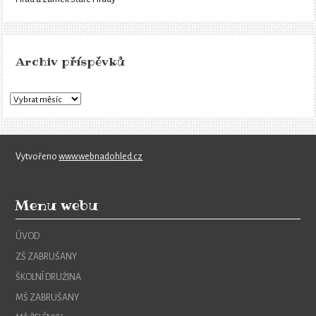
Archiv příspěvků
Vytvořeno
www.webnadohled.cz
Menu webu
ÚVOD
ZŠ ZABRUŠANY
ŠKOLNÍ DRUŽINA
MŠ ZABRUŠANY