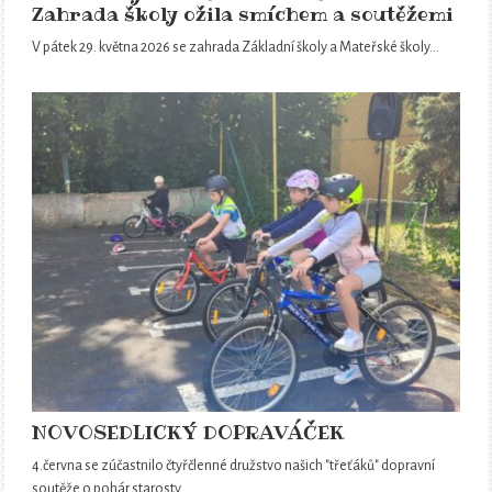
Zahrada školy ožila smíchem a soutěžemi
V pátek 29. května 2026 se zahrada Základní školy a Mateřské školy…
NOVOSEDLICKÝ DOPRAVÁČEK
4.června se zúčastnilo čtyřčlenné družstvo našich "třeťáků" dopravní
soutěže o pohár starosty…