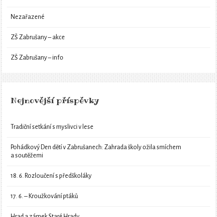
Nezařazené
ZŠ Zabrušany – akce
ZŠ Zabrušany – info
Nejnovější příspěvky
Tradiční setkání s myslivci v lese
Pohádkový Den dětí v Zabrušanech: Zahrada školy ožila smíchem
a soutěžemi
18. 6. Rozloučení s předškoláky
17. 6. – Kroužkování ptáků
Hrad a zámek Staré Hrady