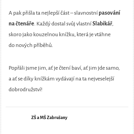
A pak přišla ta nejlepší část – slavnostní
pasování
na čtenáře
. Každý dostal svůj vlastní
Slabikář
,
skoro jako kouzelnou knížku, která je vtáhne
do nových příběhů.
Popřáli jsme jim, ať je čtení baví, ať jim jde samo,
a ať se díky knížkám vydávají na ta nejveselejší
dobrodružství!
ZŠ a MŠ Zabrušany