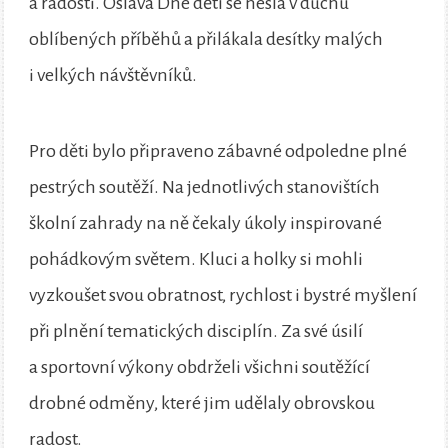
a radosti. Oslava Dne dětí se nesla v duchu
oblíbených příběhů a přilákala desítky malých
i velkých návštěvníků.
Pro děti bylo připraveno zábavné odpoledne plné
pestrých soutěží. Na jednotlivých stanovištích
školní zahrady na ně čekaly úkoly inspirované
pohádkovým světem. Kluci a holky si mohli
vyzkoušet svou obratnost, rychlost i bystré myšlení
při plnění tematických disciplín. Za své úsilí
a sportovní výkony obdrželi všichni soutěžící
drobné odměny, které jim udělaly obrovskou
radost.