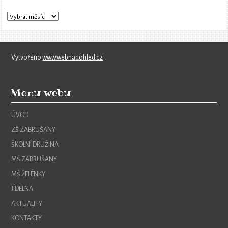
Vytvořeno
www.webnadohled.cz
Menu webu
ÚVOD
ZŠ ZABRUŠANY
ŠKOLNÍ DRUŽINA
MŠ ZABRUŠANY
MŠ ŽELÉNKY
JÍDELNA
AKTUALITY
KONTAKTY