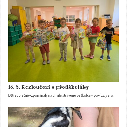
18. 6. Rozloučení s předškoláky
Děti společně vzpomínaly na chvíle strávené ve školce – povídaly si o…