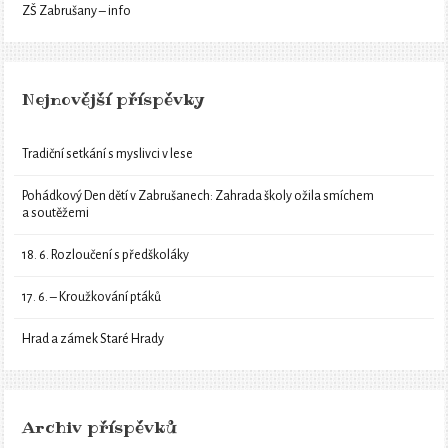
ZŠ Zabrušany – info
Nejnovější příspěvky
Tradiční setkání s myslivci v lese
Pohádkový Den dětí v Zabrušanech: Zahrada školy ožila smíchem
a soutěžemi
18. 6. Rozloučení s předškoláky
17. 6. – Kroužkování ptáků
Hrad a zámek Staré Hrady
Archiv příspěvků