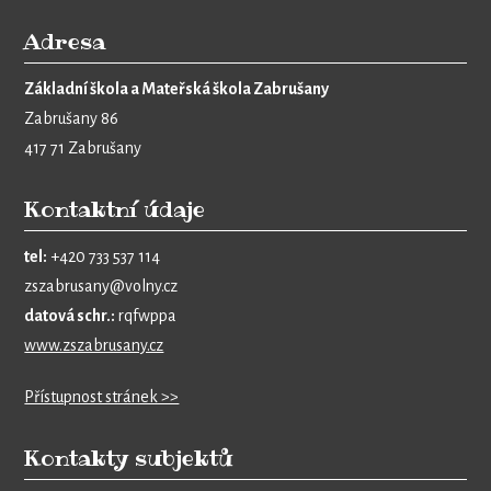
Adresa
Základní škola a Mateřská škola Zabrušany
Zabrušany 86
417 71 Zabrušany
Kontaktní údaje
tel:
+420 733 537 114
zszabrusany@volny.cz
datová schr.:
rqfwppa
www.zszabrusany.cz
Přístupnost stránek >>
Kontakty subjektů