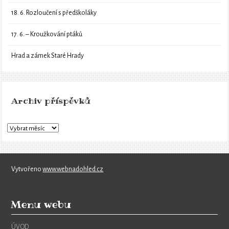
18. 6. Rozloučení s předškoláky
17. 6. – Kroužkování ptáků
Hrad a zámek Staré Hrady
Archiv příspěvků
Vytvořeno
www.webnadohled.cz
Menu webu
ÚVOD