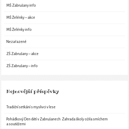
MŠ Zabrušany info
MŠ Želénky – akce
MŠ Želénky info
Nezařazené
ZŠ Zabrušany – akce
ZŠ Zabrušany – info
Nejnovější příspěvky
Tradiční setkání s myslivci v lese
Pohádkový Den dětí v Zabrušanech: Zahrada školy ožila smíchem
a soutěžemi