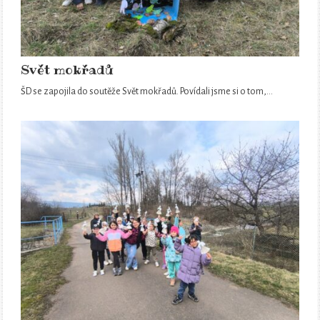
Svět mokřadů
ŠD se zapojila do soutěže Svět mokřadů. Povídali jsme si o tom,…