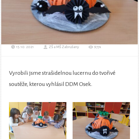
15.10. 2021
ZŠ a MŠ Zabrušany
977x
Vyrobili jsme strašidelnou lucernu do tvořivé
soutěže, kterou vyhlásil DDM Osek.