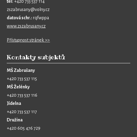
tel:
+420 733 537 114
zszabrusany@volny.cz
datová schr.:
rqfwppa
www.zszabrusany.cz
Přístupnost stránek >>
Kontakty subjektů
MŠ Zabrušany
+420 733 537 115
MŠ Želénky
+420 733 537 116
Jídelna
+420 733 537 117
Družina
+420 605 476 729