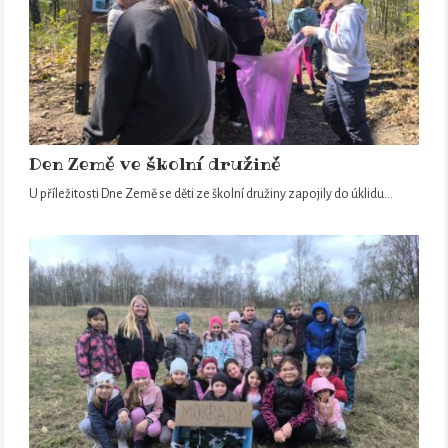
Den Země ve školní družině
U příležitosti Dne Země se děti ze školní družiny zapojily do úklidu…