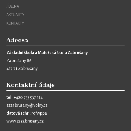
JÍDELNA
AKTUALITY
KONTAKTY
Adresa
Základní škola a Mateřská škola Zabrušany
Zabrušany 86
417 71 Zabrušany
Kontaktní údaje
tel:
+420 733 537 114
zszabrusany@volny.cz
datová schr.:
rqfwppa
www.zszabrusany.cz