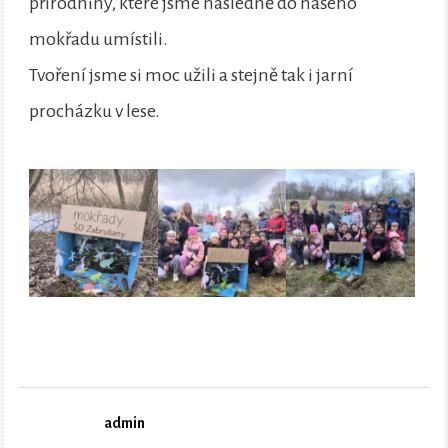
přírodniny, které jsme následně do našeho
mokřadu umístili.
Tvoření jsme si moc užili a stejně tak i jarní
procházku v lese.
admin