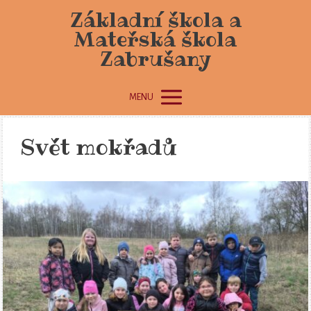
Základní škola a
Mateřská škola
Zabrušany
MENU
Svět mokřadů