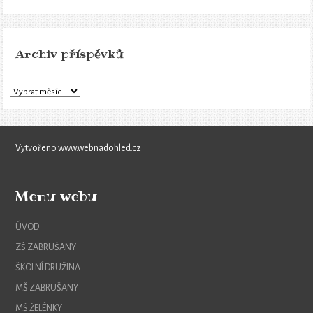
Archiv příspěvků
Vytvořeno
www.webnadohled.cz
Menu webu
ÚVOD
ZŠ ZABRUŠANY
ŠKOLNÍ DRUŽINA
MŠ ZABRUŠANY
MŠ ŽELÉNKY