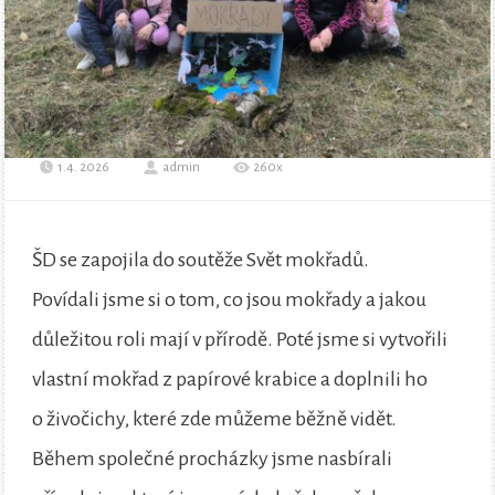
1.4. 2026
admin
260x
ŠD se zapojila do soutěže Svět mokřadů.
Povídali jsme si o tom, co jsou mokřady a jakou
důležitou roli mají v přírodě. Poté jsme si vytvořili
vlastní mokřad z papírové krabice a doplnili ho
o živočichy, které zde můžeme běžně vidět.
Během společné procházky jsme nasbírali