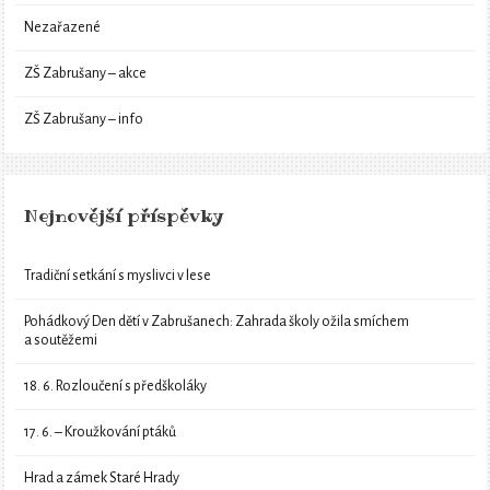
Nezařazené
ZŠ Zabrušany – akce
ZŠ Zabrušany – info
Nejnovější příspěvky
Tradiční setkání s myslivci v lese
Pohádkový Den dětí v Zabrušanech: Zahrada školy ožila smíchem
a soutěžemi
18. 6. Rozloučení s předškoláky
17. 6. – Kroužkování ptáků
Hrad a zámek Staré Hrady