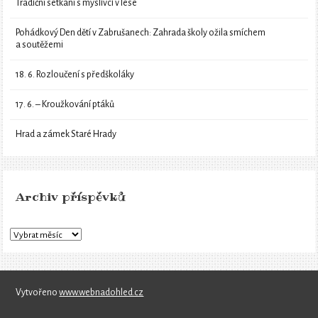
Tradiční setkání s myslivci v lese
Pohádkový Den dětí v Zabrušanech: Zahrada školy ožila smíchem
a soutěžemi
18. 6. Rozloučení s předškoláky
17. 6. – Kroužkování ptáků
Hrad a zámek Staré Hrady
Archiv příspěvků
Vytvořeno
www.webnadohled.cz