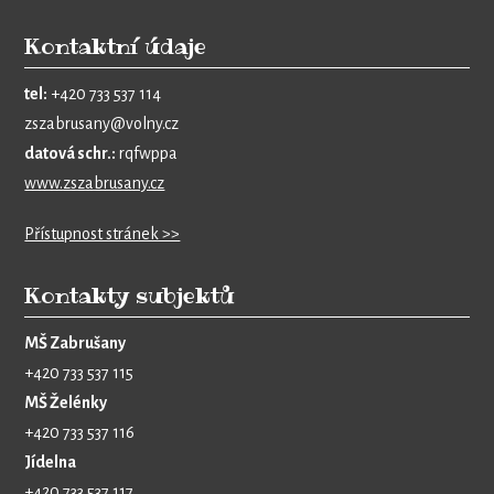
Kontaktní údaje
tel:
+420 733 537 114
zszabrusany@volny.cz
datová schr.:
rqfwppa
www.zszabrusany.cz
Přístupnost stránek >>
Kontakty subjektů
MŠ Zabrušany
+420 733 537 115
MŠ Želénky
+420 733 537 116
Jídelna
+420 733 537 117