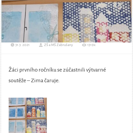
31.3. 2021
ZŠ a MŠ Zabrušany
1319x
Žáci prvního ročníku se zúčastnili výtvarné
soutěže – Zima čaruje.