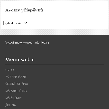
Archiv příspěvků
Vytvořeno
www.webnadohled.cz
Menu webu
ÚVOD
ZŠ ZABRUŠANY
ŠKOLNÍ DRUŽINA
MŠ ZABRUŠANY
MŠ ŽELÉNKY
JÍDELNA