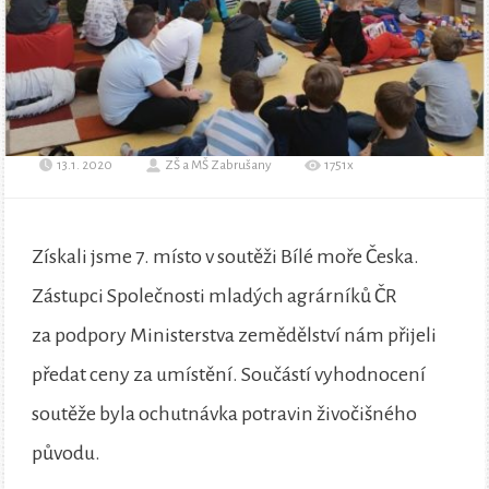
13.1. 2020
ZŠ a MŠ Zabrušany
1751x
Získali jsme 7. místo v soutěži Bílé moře Česka.
Zástupci Společnosti mladých agrárníků ČR
za podpory Ministerstva zemědělství nám přijeli
předat ceny za umístění. Součástí vyhodnocení
soutěže byla ochutnávka potravin živočišného
původu.