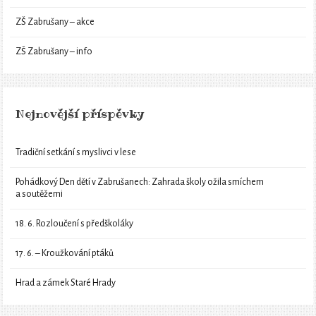
ZŠ Zabrušany – akce
ZŠ Zabrušany – info
Nejnovější příspěvky
Tradiční setkání s myslivci v lese
Pohádkový Den dětí v Zabrušanech: Zahrada školy ožila smíchem
a soutěžemi
18. 6. Rozloučení s předškoláky
17. 6. – Kroužkování ptáků
Hrad a zámek Staré Hrady