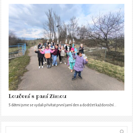
Loučení s paní Zimou
S dětmi jsme se vydali přivítat první jarní den a dodržet každoroční…