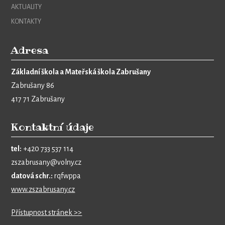
AKTUALITY
KONTAKTY
Adresa
Základní škola a Mateřská škola Zabrušany
Zabrušany 86
417 71 Zabrušany
Kontaktní údaje
tel:
+420 733 537 114
zszabrusany@volny.cz
datová schr.:
rqfwppa
www.zszabrusany.cz
Přístupnost stránek >>