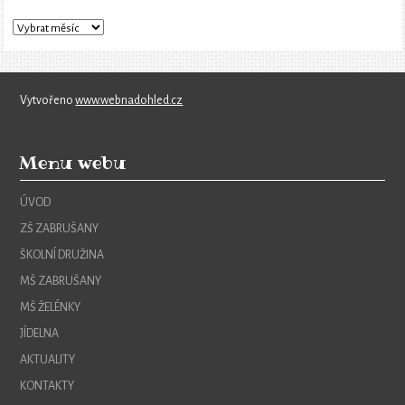
Vytvořeno
www.webnadohled.cz
Menu webu
ÚVOD
ZŠ ZABRUŠANY
ŠKOLNÍ DRUŽINA
MŠ ZABRUŠANY
MŠ ŽELÉNKY
JÍDELNA
AKTUALITY
KONTAKTY