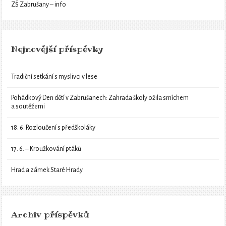
ZŠ Zabrušany – info
Nejnovější příspěvky
Tradiční setkání s myslivci v lese
Pohádkový Den dětí v Zabrušanech: Zahrada školy ožila smíchem
a soutěžemi
18. 6. Rozloučení s předškoláky
17. 6. – Kroužkování ptáků
Hrad a zámek Staré Hrady
Archiv příspěvků