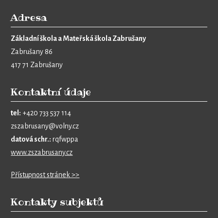
Adresa
Základní škola a Mateřská škola Zabrušany
Zabrušany 86
417 71 Zabrušany
Kontaktní údaje
tel:
+420 733 537 114
zszabrusany@volny.cz
datová schr.:
rqfwppa
www.zszabrusany.cz
Přístupnost stránek >>
Kontakty subjektů