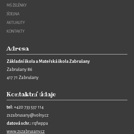
MŠ ŽELÉNKY
JÍDELNA
AKTUALITY
KONTAKTY
Adresa
Základní škola a Mateřská škola Zabrušany
Zabrušany 86
417 71 Zabrušany
Kontaktní údaje
tel:
+420 733 537 114
zszabrusany@volny.cz
datová schr.:
rqfwppa
www.zszabrusany.cz