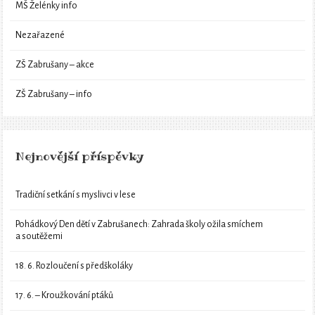
MŠ Želénky info
Nezařazené
ZŠ Zabrušany – akce
ZŠ Zabrušany – info
Nejnovější příspěvky
Tradiční setkání s myslivci v lese
Pohádkový Den dětí v Zabrušanech: Zahrada školy ožila smíchem
a soutěžemi
18. 6. Rozloučení s předškoláky
17. 6. – Kroužkování ptáků