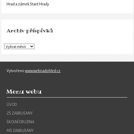
Hrad a zámek Staré Hrady
Archiv příspěvků
Vytvořeno
www.webnadohled.cz
Menu webu
ÚVOD
ZŠ ZABRUŠANY
ŠKOLNÍ DRUŽINA
MŠ ZABRUŠANY