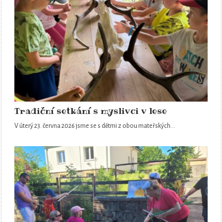
Tradiční setkání s myslivci v lese
V úterý 23. června 2026 jsme se s dětmi z obou mateřských…