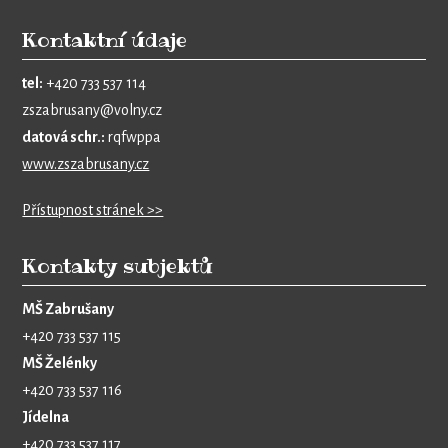
Kontaktní údaje
tel:
+420 733 537 114
zszabrusany@volny.cz
datová schr.:
rqfwppa
www.zszabrusany.cz
Přístupnost stránek >>
Kontakty subjektů
MŠ Zabrušany
+420 733 537 115
MŠ Želénky
+420 733 537 116
Jídelna
+420 733 537 117