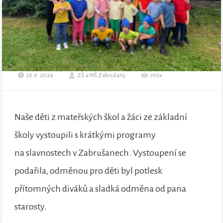
26.6. 2024
ZŠ a MŠ Zabrušany
705x
Naše děti z mateřských škol a žáci ze základní
školy vystoupili s krátkými programy
na slavnostech v Zabrušanech. Vystoupení se
podařila, odměnou pro děti byl potlesk
přítomných diváků a sladká odměna od pana
starosty.