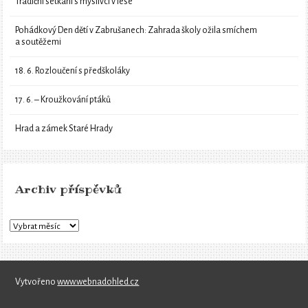
Tradiční setkání s myslivci v lese
Pohádkový Den dětí v Zabrušanech: Zahrada školy ožila smíchem
a soutěžemi
18. 6. Rozloučení s předškoláky
17. 6. – Kroužkování ptáků
Hrad a zámek Staré Hrady
Archiv příspěvků
Vytvořeno
www.webnadohled.cz