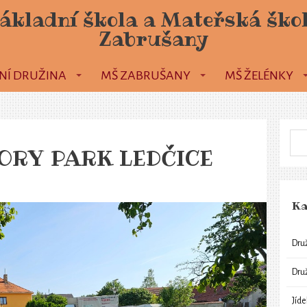
ákladní škola a Mateřská ško
Zabrušany
NÍ DRUŽINA
MŠ ZABRUŠANY
MŠ ŽELÉNKY
STORY PARK LEDČICE
Ka
Dru
Dru
Jíd