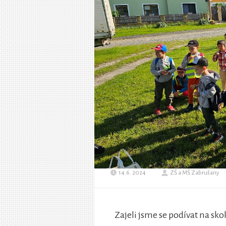
14.6. 2024
ZŠ a MŠ Zabrušany
Zajeli jsme se podívat na sk