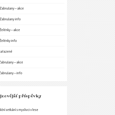
Zabrušany – akce
Zabrušany info
Želénky – akce
Želénky info
ařazené
Zabrušany – akce
Zabrušany – info
jnovější příspěvky
iční setkání s myslivci v lese