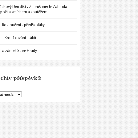
ádkový Den dětí v Zabrušanech: Zahrada
ly ožila smíchem a soutěžemi
6. Rozloučení s předškoláky
6. – Kroužkování ptáků
d a zámek Staré Hrady
chiv příspěvků