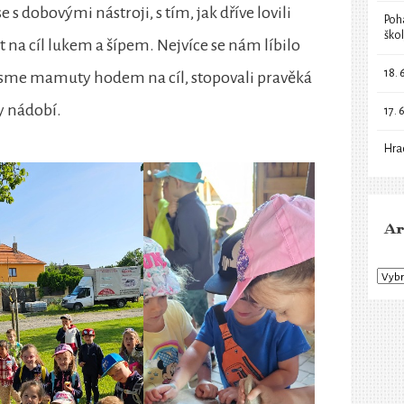
s dobovými nástroji, s tím, jak dříve lovili
Poh
ško
et na cíl lukem a šípem. Nejvíce se nám líbilo
18. 
i jsme mamuty hodem na cíl, stopovali pravěká
ny nádobí.
17. 
Hra
Ar