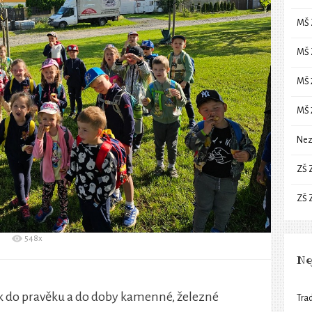
MŠ 
MŠ 
MŠ 
MŠ 
Nez
ZŠ 
ZŠ 
548x
Ne
ok do pravěku a do doby kamenné, železné
Trad