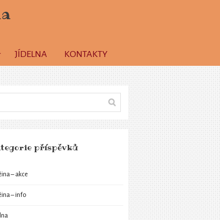
la
JÍDELNA
KONTAKTY
tegorie příspěvků
žina – akce
žina – info
elna