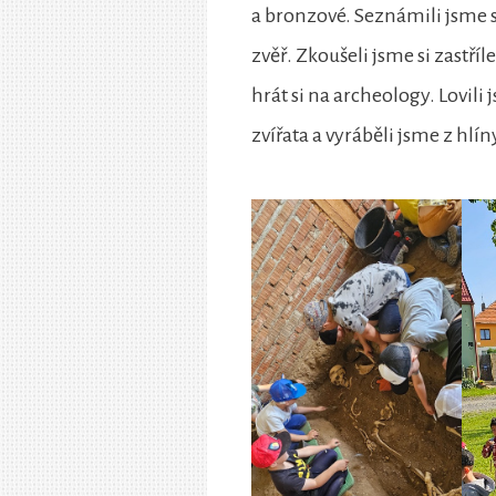
a bronzové. Seznámili jsme se 
zvěř. Zkoušeli jsme si zastříl
hrát si na archeology. Lovil
zvířata a vyráběli jsme z hlí