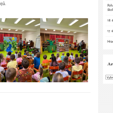
ojů.
Poh
ško
18. 
17. 
Hra
Ar