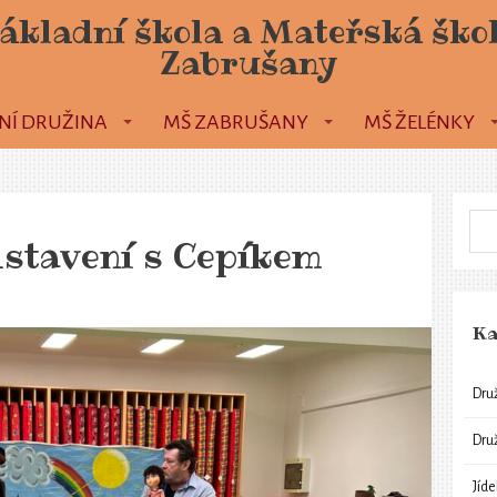
ákladní škola a Mateřská ško
Zabrušany
NÍ DRUŽINA
MŠ ZABRUŠANY
MŠ ŽELÉNKY
dstavení s Cepíkem
Ka
Dru
Dru
Jíd