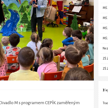
MŠ 
MŠ 
MŠ 
MŠ 
Nez
ZŠ 
ZŠ 
Ne
elo Divadlo M s programem CEPÍK zaměřeným
Trad