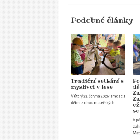
Podobné články
Tradiční setkání s
Po
myslivci v lese
dě
Za
V úterý 23. června 2026 jsme se s
Za
dětmi z obou mateřských…
ož
so
V pá
zahr
Mat