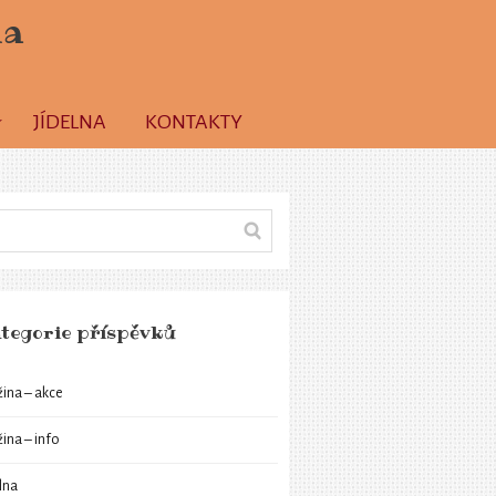
la
JÍDELNA
KONTAKTY
tegorie příspěvků
žina – akce
žina – info
elna