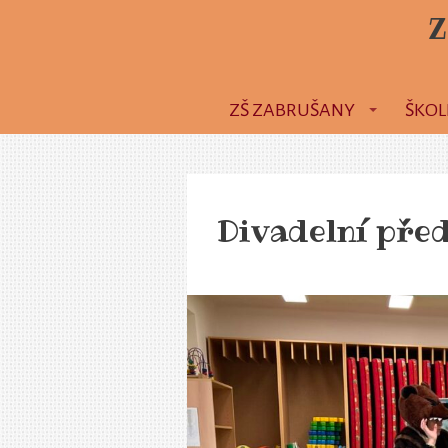
Z
ZŠ ZABRUŠANY
ŠKOL
Divadelní pře