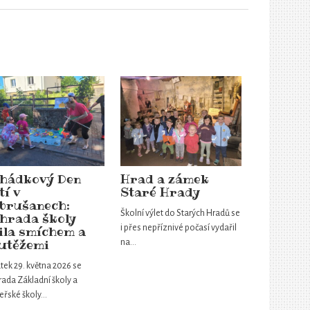
hádkový Den
Hrad a zámek
tí v
Staré Hrady
brušanech:
Školní výlet do Starých Hradů se
hrada školy
i přes nepříznivé počasí vydařil
ila smíchem a
utěžemi
na…
tek 29. května 2026 se
ada Základní školy a
eřské školy…