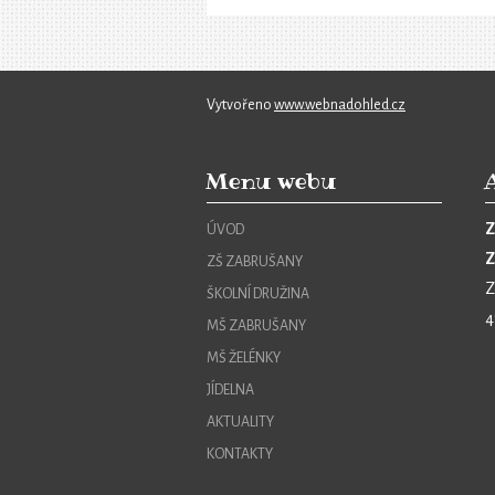
Vytvořeno
www.webnadohled.cz
Menu webu
Z
ÚVOD
Z
ZŠ ZABRUŠANY
Z
ŠKOLNÍ DRUŽINA
4
MŠ ZABRUŠANY
MŠ ŽELÉNKY
JÍDELNA
AKTUALITY
KONTAKTY