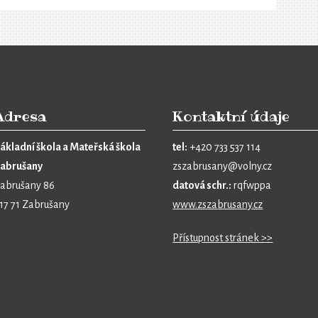
Adresa
Kontaktní údaje
ákladní škola a Mateřská škola
tel:
+420 733 537 114
abrušany
zszabrusany@volny.cz
abrušany 86
datová schr.:
rqfwppa
17 71 Zabrušany
www.zszabrusany.cz
Přístupnost stránek >>