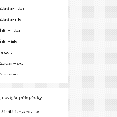
Zabrušany – akce
Zabrušany info
Želénky – akce
Želénky info
ařazené
Zabrušany – akce
Zabrušany – info
jnovější příspěvky
iční setkání s myslivci v lese