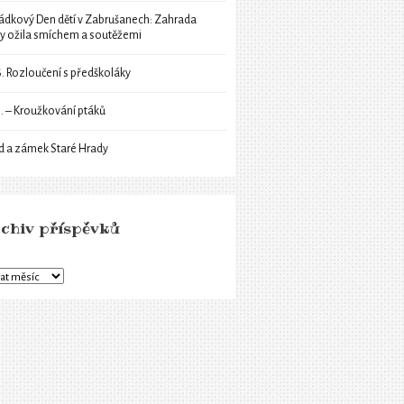
ádkový Den dětí v Zabrušanech: Zahrada
ly ožila smíchem a soutěžemi
6. Rozloučení s předškoláky
6. – Kroužkování ptáků
d a zámek Staré Hrady
chiv příspěvků