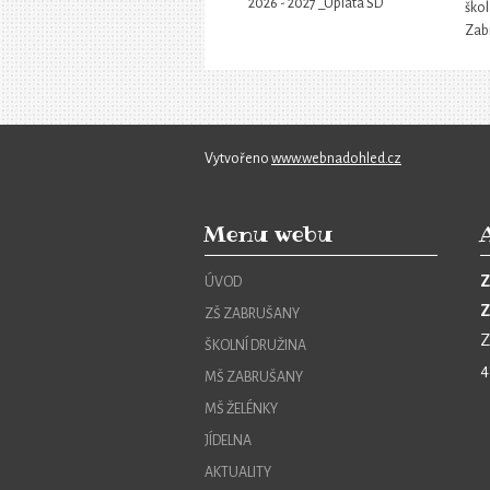
2026 - 2027 _Úplata ŠD
škol
Zab
Vytvořeno
www.webnadohled.cz
Menu webu
Z
ÚVOD
Z
ZŠ ZABRUŠANY
Z
ŠKOLNÍ DRUŽINA
4
MŠ ZABRUŠANY
MŠ ŽELÉNKY
JÍDELNA
AKTUALITY