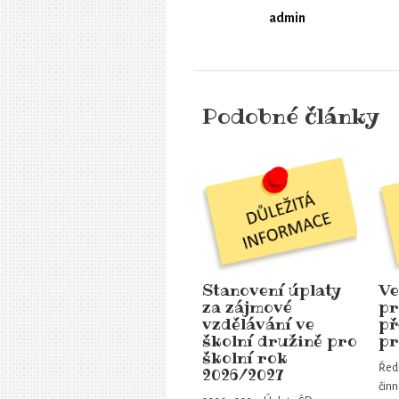
admin
Podobné články
Stanovení úplaty
Ve
za zájmové
pr
vzdělávání ve
př
školní družině pro
pr
školní rok
Ředi
2026/2027
činn