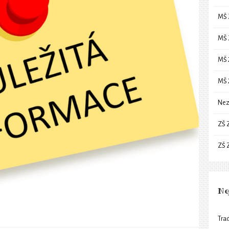
MŠ 
MŠ 
MŠ 
MŠ 
Nez
ZŠ 
ZŠ 
Ne
Trad