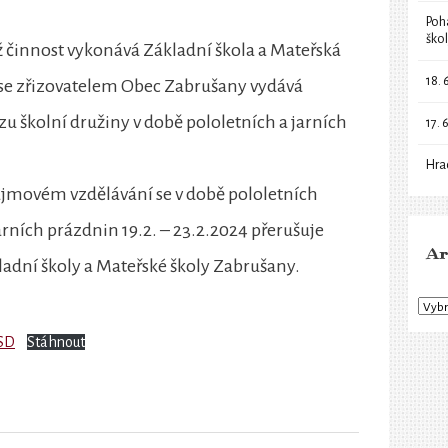
Poh
ško
íž činnost vykonává Základní škola a Mateřská
18. 
 se zřizovatelem Obec Zabrušany vydává
 školní družiny v době pololetních a jarních
17. 
Hra
 zájmovém vzdělávání se v době pololetních
arních prázdnin 19.2. – 23.2.2024 přerušuje
Ar
ladní školy a Mateřské školy Zabrušany.
-SD
Stáhnout