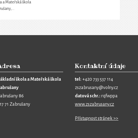
a a Mateřská škola
rušany,…
Adresa
Kontaktní údaje
ákladní škola a Mateřská škola
tel:
+420 733 537 114
abrušany
zszabrusany@volny.cz
abrušany 86
datová schr.:
rqfwppa
17 71 Zabrušany
www.zszabrusany.cz
Přístupnost stránek >>