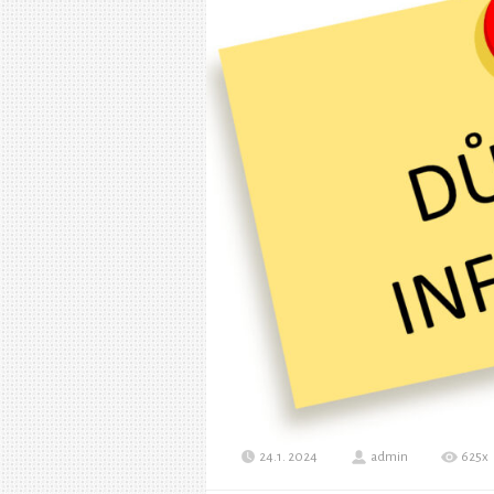
24.1. 2024
admin
625x