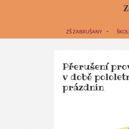
Z
ZŠ ZABRUŠANY
ŠKOL
Přerušení pro
v době pololet
prázdnin