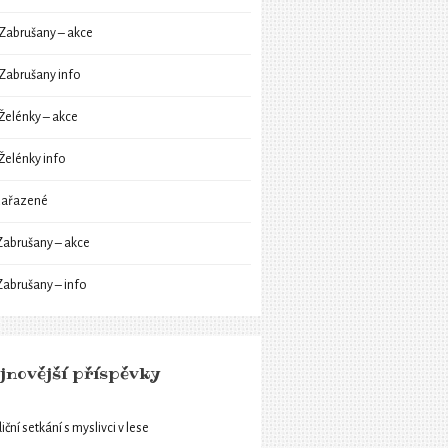
Zabrušany – akce
Zabrušany info
Želénky – akce
Želénky info
ařazené
Zabrušany – akce
Zabrušany – info
jnovější příspěvky
iční setkání s myslivci v lese