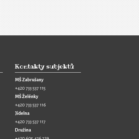
Kontakty subjektů
MŠ Zabrušany
+420 733 537 115
MŠ Želénky
+420 733 537 116
Jídelna
+420 733 537 117
Družina
+420 605 476 729