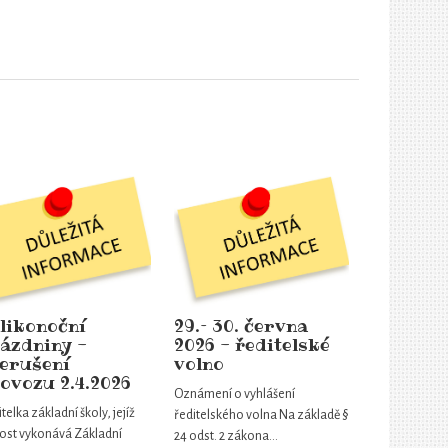
likonoční
29.– 30. června
ázdniny -
2026 - ředitelské
erušení
volno
ovozu 2.4.2026
Oznámení o vyhlášení
telka základní školy, jejíž
ředitelského volna Na základě §
ost vykonává Základní
24 odst. 2 zákona…