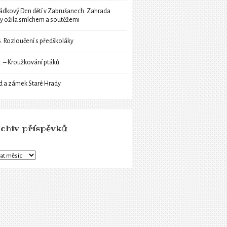
ádkový Den dětí v Zabrušanech: Zahrada
ly ožila smíchem a soutěžemi
6. Rozloučení s předškoláky
6. – Kroužkování ptáků
d a zámek Staré Hrady
chiv příspěvků