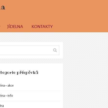
la
JÍDELNA
KONTAKTY
tegorie příspěvků
žina – akce
žina – info
elna