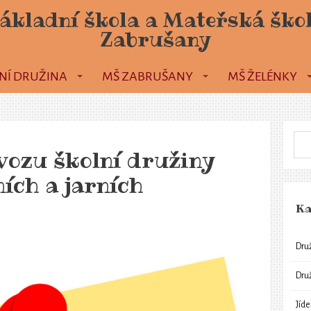
ákladní škola a Mateřská ško
Zabrušany
NÍ DRUŽINA
MŠ ZABRUŠANY
MŠ ŽELÉNKY
vozu školní družiny
ních a jarních
Ka
Dru
Dru
Jíd