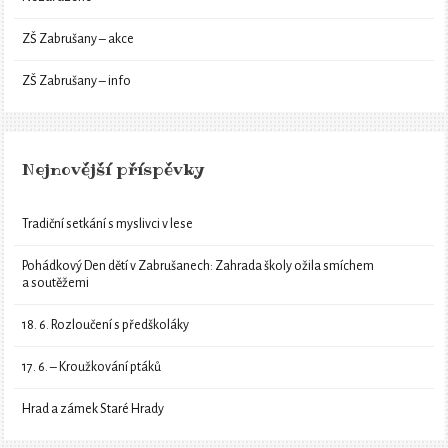
ZŠ Zabrušany – akce
ZŠ Zabrušany – info
Nejnovější příspěvky
Tradiční setkání s myslivci v lese
Pohádkový Den dětí v Zabrušanech: Zahrada školy ožila smíchem
a soutěžemi
18. 6. Rozloučení s předškoláky
17. 6. – Kroužkování ptáků
Hrad a zámek Staré Hrady