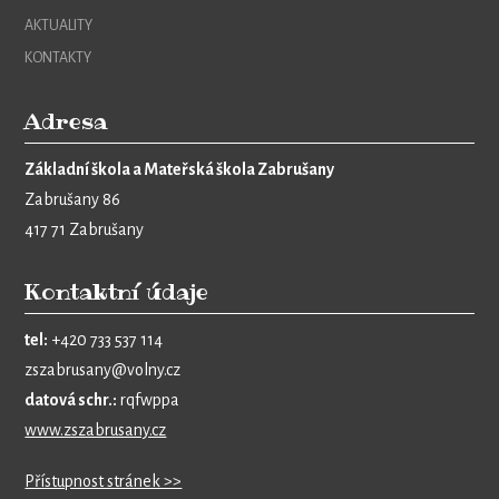
AKTUALITY
KONTAKTY
Adresa
Základní škola a Mateřská škola Zabrušany
Zabrušany 86
417 71 Zabrušany
Kontaktní údaje
tel:
+420 733 537 114
zszabrusany@volny.cz
datová schr.:
rqfwppa
www.zszabrusany.cz
Přístupnost stránek >>