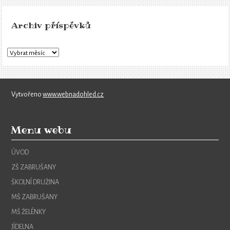
Archiv příspěvků
Vytvořeno
www.webnadohled.cz
Menu webu
ÚVOD
ZŠ ZABRUŠANY
ŠKOLNÍ DRUŽINA
MŠ ZABRUŠANY
MŠ ŽELÉNKY
JÍDELNA