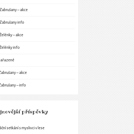
Zabrušany – akce
Zabrušany info
Želénky – akce
Želénky info
ařazené
Zabrušany – akce
Zabrušany – info
jnovější příspěvky
iční setkání s myslivci v lese