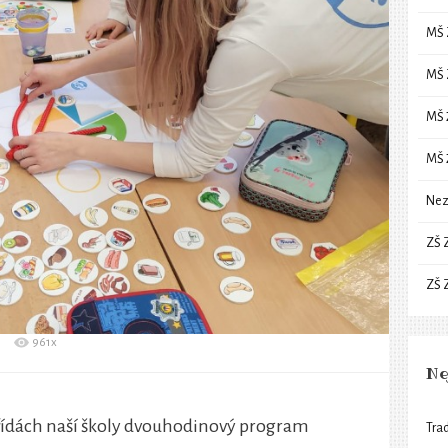
MŠ 
MŠ 
MŠ 
MŠ 
Nez
ZŠ 
ZŠ 
961x
Ne
 třídách naší školy dvouhodinový program
Trad