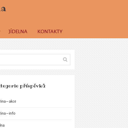
la
JÍDELNA
KONTAKTY
tegorie příspěvků
žina – akce
žina – info
elna