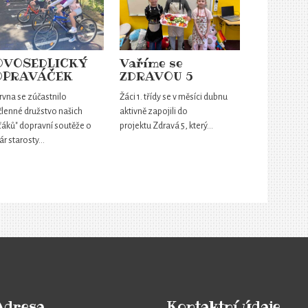
OVOSEDLICKÝ
Vaříme se
OPRAVÁČEK
ZDRAVOU 5
rvna se zúčastnilo
Žáci 1. třídy se v měsíci dubnu
členné družstvo našich
aktivně zapojili do
ťáků" dopravní soutěže o
projektu Zdravá 5, který…
ár starosty…
Adresa
Kontaktní údaje