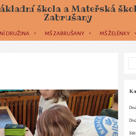
ákladní škola a Mateřská ško
Zabrušany
NÍ DRUŽINA
MŠ ZABRUŠANY
MŠ ŽELÉNKY
Ka
Dru
Dru
Jíd