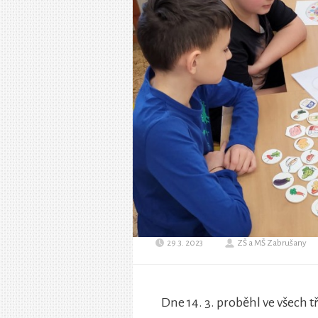
29.3. 2023
ZŠ a MŠ Zabrušany
Dne 14. 3. proběhl ve všech