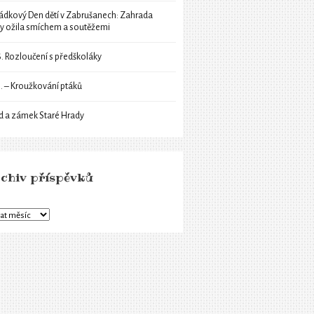
ádkový Den dětí v Zabrušanech: Zahrada
ly ožila smíchem a soutěžemi
6. Rozloučení s předškoláky
6. – Kroužkování ptáků
d a zámek Staré Hrady
chiv příspěvků