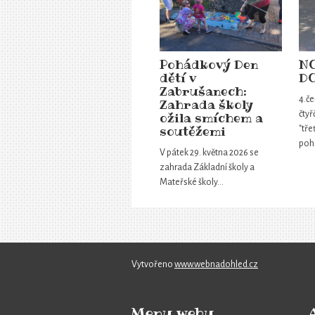
Pohádkový Den
N
dětí v
D
Zabrušanech:
4.če
Zahrada školy
čtyř
ožila smíchem a
soutěžemi
"tře
poh
V pátek 29. května 2026 se
zahrada Základní školy a
Mateřské školy…
Vytvořeno
www.webnadohled.cz
Menu webu