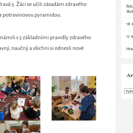
avá 5. Žáci se učili zásadám zdravého
Poh
ško
e s potravinovou pyramidou.
18. 
17. 
námili s 5 základními pravidly zdravého
vný, naučný a všichni si odnesli nové
Hra
Ar