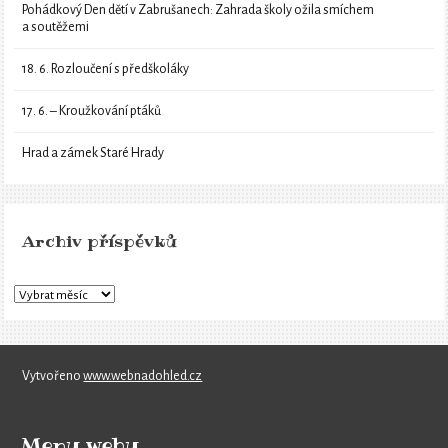
Pohádkový Den dětí v Zabrušanech: Zahrada školy ožila smíchem
a soutěžemi
18. 6. Rozloučení s předškoláky
17. 6. – Kroužkování ptáků
Hrad a zámek Staré Hrady
Archiv příspěvků
Vytvořeno
www.webnadohled.cz
Menu webu