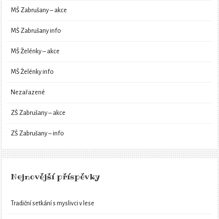
MŠ Zabrušany – akce
MŠ Zabrušany info
MŠ Želénky – akce
MŠ Želénky info
Nezařazené
ZŠ Zabrušany – akce
ZŠ Zabrušany – info
Nejnovější příspěvky
Tradiční setkání s myslivci v lese