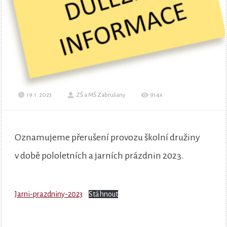
19.1. 2023
ZŠ a MŠ Zabrušany
914x
Oznamujeme přerušení provozu školní družiny
v době pololetních a jarních prázdnin 2023.
Jarni-prazdniny-2023
Stáhnout