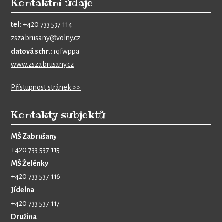
Kontaktní údaje
tel:
+420 733 537 114
zszabrusany@volny.cz
datová schr.:
rqfwppa
www.zszabrusany.cz
Přístupnost stránek >>
Kontakty subjektů
MŠ Zabrušany
+420 733 537 115
MŠ Želénky
+420 733 537 116
Jídelna
+420 733 537 117
Družina