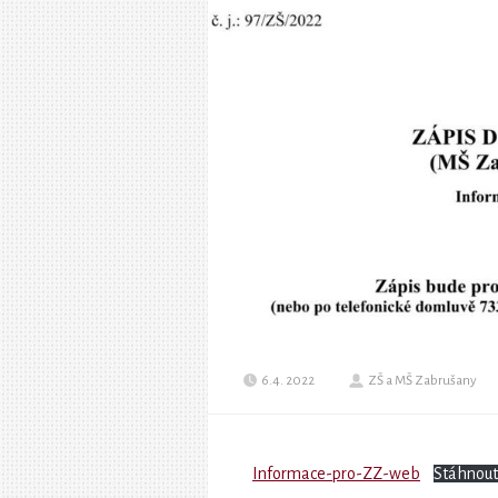
6.4. 2022
ZŠ a MŠ Zabrušany
Informace-pro-ZZ-web
Stáhnout