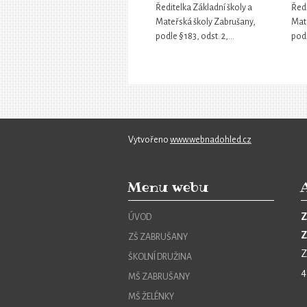
Ředitelka Základní školy a
Ředi
Mateřská školy Zabrušany,
Mat
podle § 183, odst. 2,…
podl
Vytvořeno
www.webnadohled.cz
Menu webu
Z
ÚVOD
Z
ZŠ ZABRUŠANY
Z
ŠKOLNÍ DRUŽINA
4
MŠ ZABRUŠANY
MŠ ŽELÉNKY