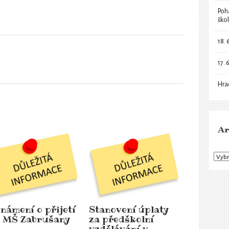
Poh
ško
18. 
17. 
Hra
Ar
námení o přijetí
Stanovení úplaty
 MŠ Zabrušany
za předškolní