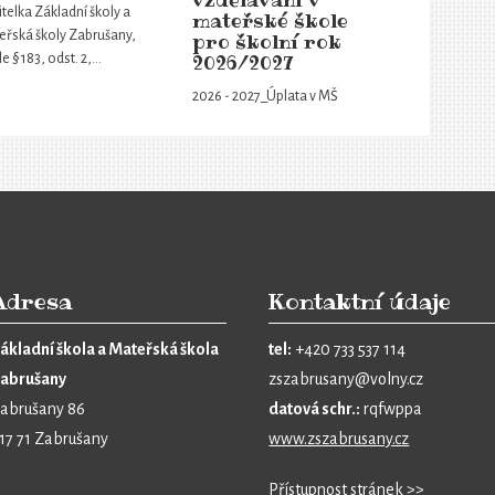
vzdělávání v
telka Základní školy a
mateřské škole
eřská školy Zabrušany,
pro školní rok
2026/2027
e § 183, odst. 2,…
2026 - 2027_Úplata v MŠ
Adresa
Kontaktní údaje
ákladní škola a Mateřská škola
tel:
+420 733 537 114
abrušany
zszabrusany@volny.cz
abrušany 86
datová schr.:
rqfwppa
17 71 Zabrušany
www.zszabrusany.cz
Přístupnost stránek >>