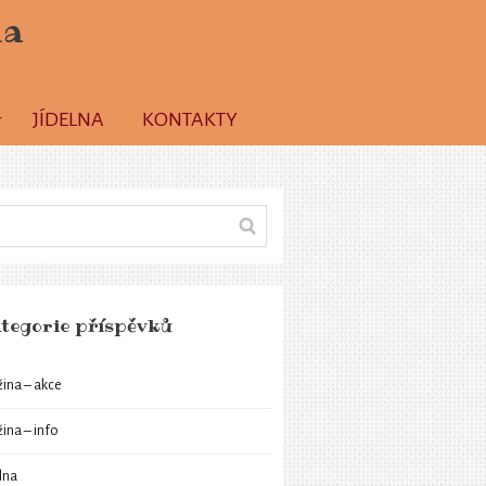
la
JÍDELNA
KONTAKTY
tegorie příspěvků
žina – akce
žina – info
elna