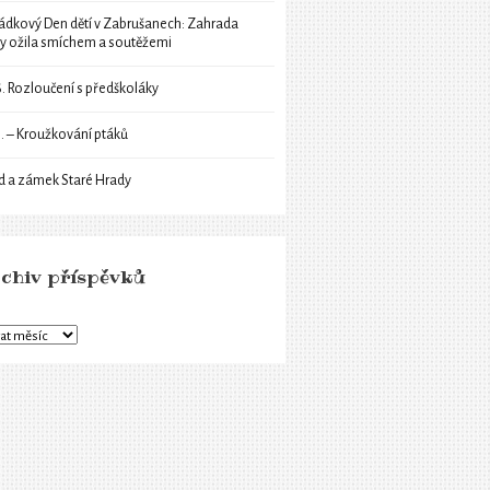
ádkový Den dětí v Zabrušanech: Zahrada
ly ožila smíchem a soutěžemi
6. Rozloučení s předškoláky
6. – Kroužkování ptáků
d a zámek Staré Hrady
chiv příspěvků