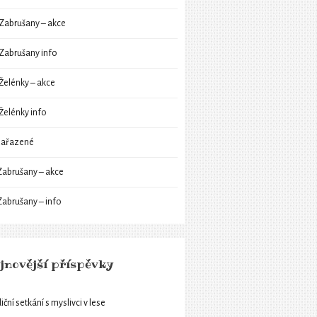
Zabrušany – akce
Zabrušany info
Želénky – akce
Želénky info
ařazené
Zabrušany – akce
Zabrušany – info
jnovější příspěvky
iční setkání s myslivci v lese