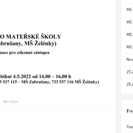
MŠ 
MŠ 
MŠ 
MŠ 
Nez
ZŠ 
ZŠ 
1052x
Ne
Trad