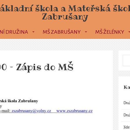
ákladní škola a Mateřská ško
Zabrušany
NÍ DRUŽINA
MŠ ZABRUŠANY
MŠ ŽELÉNKY
,00 – Zápis do MŠ
Ka
Dru
Dru
Jíd