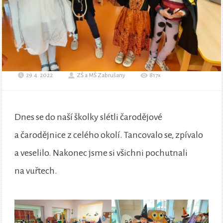
29.4. 2022
ZŠ a MŠ Zabrušany
817x
Dnes se do naší školky slétli čarodějové
a čarodějnice z celého okolí. Tancovalo se, zpívalo
a veselilo. Nakonec jsme si všichni pochutnali
na vuřtech.