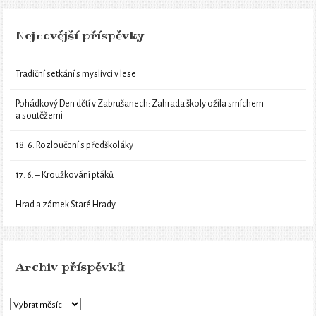
Nejnovější příspěvky
Tradiční setkání s myslivci v lese
Pohádkový Den dětí v Zabrušanech: Zahrada školy ožila smíchem
a soutěžemi
18. 6. Rozloučení s předškoláky
17. 6. – Kroužkování ptáků
Hrad a zámek Staré Hrady
Archiv příspěvků