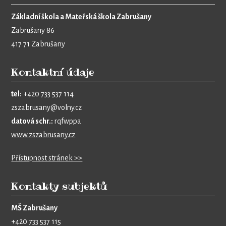
Základní škola a Mateřská škola Zabrušany
Zabrušany 86
417 71 Zabrušany
Kontaktní údaje
tel:
+420 733 537 114
zszabrusany@volny.cz
datová schr.:
rqfwppa
www.zszabrusany.cz
Přístupnost stránek >>
Kontakty subjektů
MŠ Zabrušany
+420 733 537 115