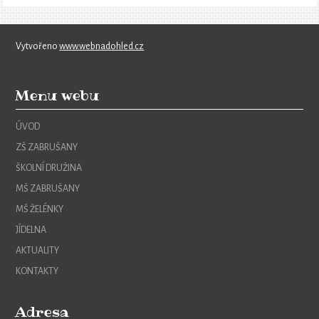
Vytvořeno
www.webnadohled.cz
Menu webu
ÚVOD
ZŠ ZABRUŠANY
ŠKOLNÍ DRUŽINA
MŠ ZABRUŠANY
MŠ ŽELÉNKY
JÍDELNA
AKTUALITY
KONTAKTY
Adresa