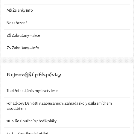
MŠ Želénky info
Nezařazené
ZŠ Zabrušany – akce
ZŠ Zabrušany – info
Nejnovější příspěvky
Tradiční setkání s myslivci v lese
Pohádkový Den dětí v Zabrušanech: Zahrada školy ožila smíchem
a soutěžemi
18. 6. Rozloučení s předškoláky
17. 6. – Kroužkování ptáků