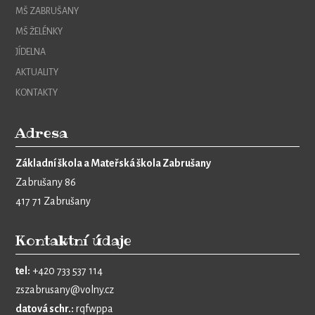
MŠ ZABRUŠANY
MŠ ŽELÉNKY
JÍDELNA
AKTUALITY
KONTAKTY
Adresa
Základní škola a Mateřská škola Zabrušany
Zabrušany 86
417 71 Zabrušany
Kontaktní údaje
tel:
+420 733 537 114
zszabrusany@volny.cz
datová schr.:
rqfwppa