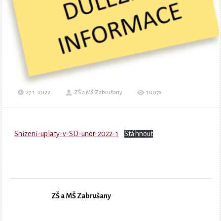
27.1. 2022
ZŠ a MŠ Zabrušany
1007x
Snizeni-uplaty-v-SD-unor-2022-1
Stáhnout
ZŠ a MŠ Zabrušany