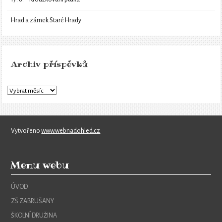
Hrad a zámek Staré Hrady
Archiv příspěvků
Vytvořeno
www.webnadohled.cz
Menu webu
ÚVOD
ZŠ ZABRUŠANY
ŠKOLNÍ DRUŽINA