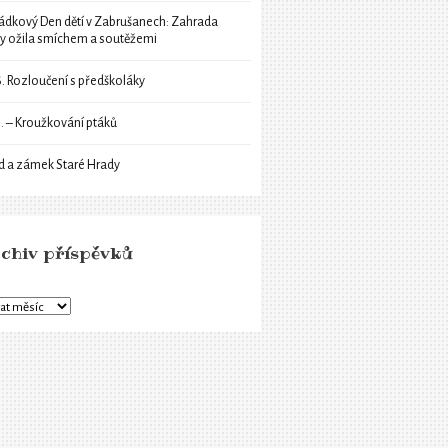
ádkový Den dětí v Zabrušanech: Zahrada
ly ožila smíchem a soutěžemi
6. Rozloučení s předškoláky
6. – Kroužkování ptáků
d a zámek Staré Hrady
chiv příspěvků