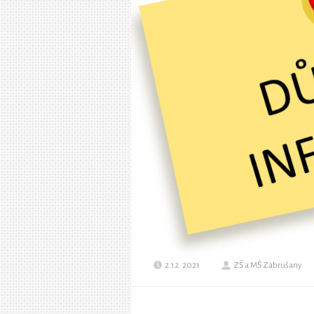
2.12. 2021
ZŠ a MŠ Zabrušany