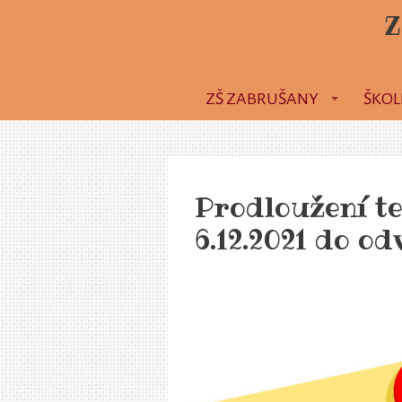
Z
ZŠ ZABRUŠANY
ŠKOL
Prodloužení t
6.12.2021 do od