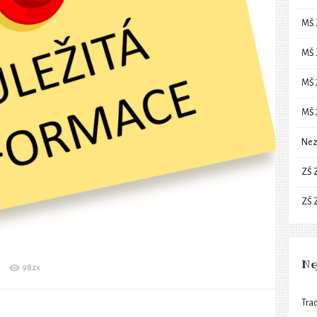
MŠ 
MŠ 
MŠ 
MŠ 
Nez
ZŠ 
ZŠ 
Ne
982x
Trad