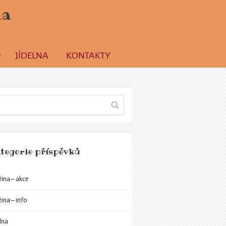
la
JÍDELNA
KONTAKTY
tegorie příspěvků
žina – akce
žina – info
elna