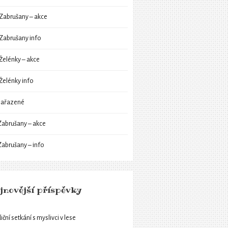
Zabrušany – akce
Zabrušany info
Želénky – akce
Želénky info
ařazené
Zabrušany – akce
Zabrušany – info
jnovější příspěvky
iční setkání s myslivci v lese