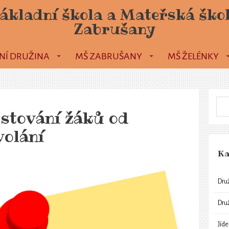
ákladní škola a Mateřská ško
Zabrušany
NÍ DRUŽINA
MŠ ZABRUŠANY
MŠ ŽELÉNKY
estování žáků od
volání
Ka
Dru
Dru
Jíd