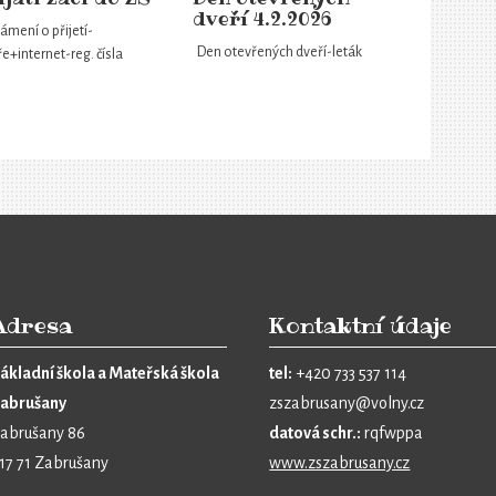
dveří 4.2.2026
mení o přijetí-
Den otevřených dveří-leták
e+internet-reg. čísla
Adresa
Kontaktní údaje
ákladní škola a Mateřská škola
tel:
+420 733 537 114
abrušany
zszabrusany@volny.cz
abrušany 86
datová schr.:
rqfwppa
17 71 Zabrušany
www.zszabrusany.cz