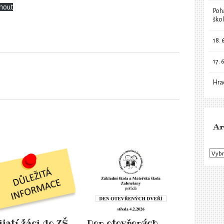
nout
Poh
ško
18. 
17. 
Hra
Ar
ijatí žáci do ZŠ
Den otevřených