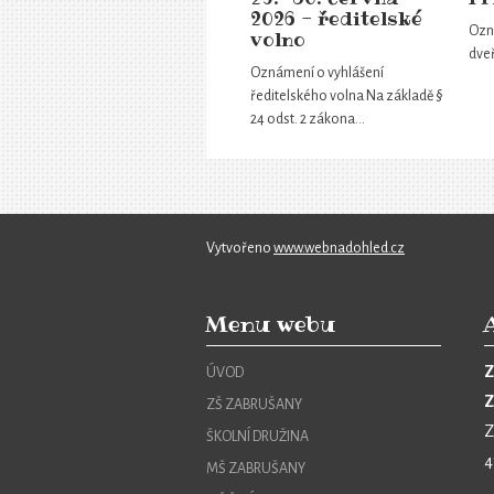
2026 - ředitelské
Ozná
volno
dveř
Oznámení o vyhlášení
ředitelského volna Na základě §
24 odst. 2 zákona…
Vytvořeno
www.webnadohled.cz
Menu webu
Z
ÚVOD
Z
ZŠ ZABRUŠANY
Z
ŠKOLNÍ DRUŽINA
4
MŠ ZABRUŠANY