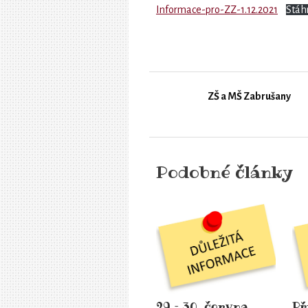
Informace-pro-ZZ-1.12.2021
Stáh
ZŠ a MŠ Zabrušany
Podobné články
29.– 30. června
Př