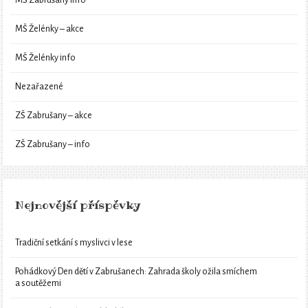
MŠ Želénky – akce
MŠ Želénky info
Nezařazené
ZŠ Zabrušany – akce
ZŠ Zabrušany – info
Nejnovější příspěvky
Tradiční setkání s myslivci v lese
Pohádkový Den dětí v Zabrušanech: Zahrada školy ožila smíchem
a soutěžemi