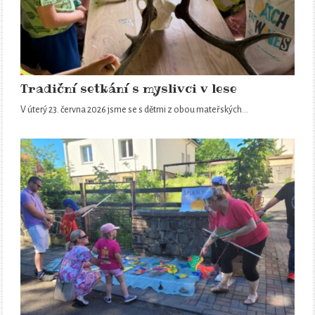
Tradiční setkání s myslivci v lese
V úterý 23. června 2026 jsme se s dětmi z obou mateřských…