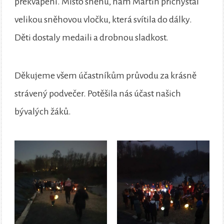
překvapení. Místo sněhu, nám Martin přichystal
velikou sněhovou vločku, která svítila do dálky.
Děti dostaly medaili a drobnou sladkost.
Děkujeme všem účastníkům průvodu za krásně
strávený podvečer. Potěšila nás účast našich
bývalých žáků.