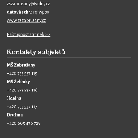
zszabrusany@volny.cz
datová schr.:
rqfwppa
www.zszabrusany.cz
Přístupnost stránek >>
Kontakty subjektů
MŠ Zabrušany
+420 733 537 115
MŠ Želénky
+420 733 537 116
Jídelna
+420 733 537 117
Družina
+420 605 476 729