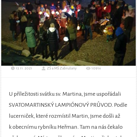
13.11. 2021
ZŠ a MŠ Zabrušany
1091x
U příležitosti svátku sv. Martina, jsme uspořádali
SVATOMARTINSKÝ LAMPIÓNOVÝ PRŮVOD. Podle
lucerniček, které rozmístil Martin, jsme došli až
k obecnímu rybníku Heřman. Tam na nás čekalo