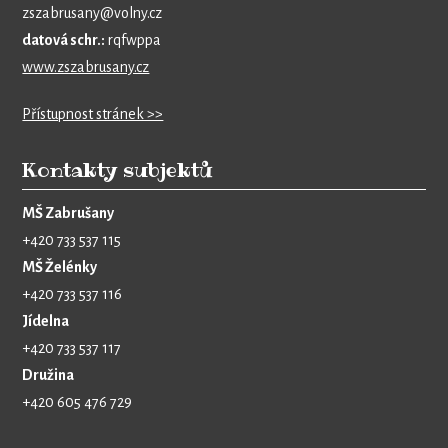
zszabrusany@volny.cz
datová schr.:
rqfwppa
www.zszabrusany.cz
Přístupnost stránek >>
Kontakty subjektů
MŠ Zabrušany
+420 733 537 115
MŠ Želénky
+420 733 537 116
Jídelna
+420 733 537 117
Družina
+420 605 476 729