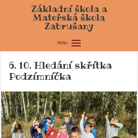
Základní škola a
Mateřská škola
Zabrušany
MENU
6. 10. Hledání skřítka
Podzímníčka