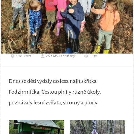
6.10. 2021
ZŠ a MŠ Zabrušany
867x
Dnes se děti vydaly do lesa najít skřítka
Podzimníčka. Cestou plnily různé úkoly,
poznávaly lesní zvířata, stromy a plody.