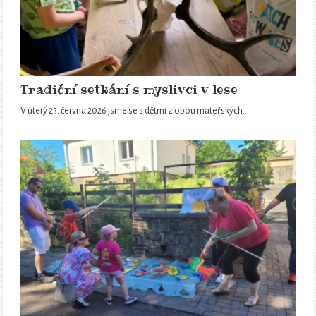
Tradiční setkání s myslivci v lese
V úterý 23. června 2026 jsme se s dětmi z obou mateřských…