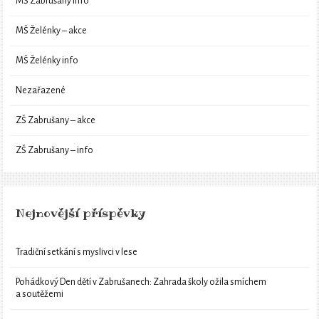
MŠ Zabrušany info
MŠ Želénky – akce
MŠ Želénky info
Nezařazené
ZŠ Zabrušany – akce
ZŠ Zabrušany – info
Nejnovější příspěvky
Tradiční setkání s myslivci v lese
Pohádkový Den dětí v Zabrušanech: Zahrada školy ožila smíchem
a soutěžemi