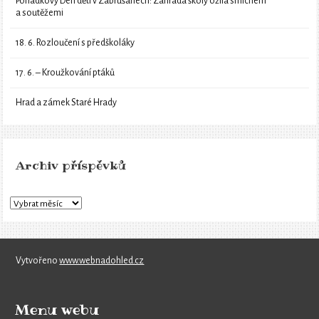
Pohádkový Den dětí v Zabrušanech: Zahrada školy ožila smíchem
a soutěžemi
18. 6. Rozloučení s předškoláky
17. 6. – Kroužkování ptáků
Hrad a zámek Staré Hrady
Archiv příspěvků
Vytvořeno
www.webnadohled.cz
Menu webu