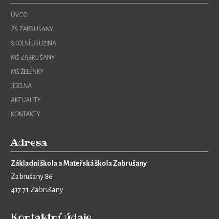
ÚVOD
ZŠ ZABRUŠANY
ŠKOLNÍ DRUŽINA
MŠ ZABRUŠANY
MŠ ŽELÉNKY
JÍDELNA
AKTUALITY
KONTAKTY
Adresa
Základní škola a Mateřská škola Zabrušany
Zabrušany 86
417 71 Zabrušany
Kontaktní údaje