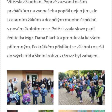
Vítězslav Škuthan. Poprvé zazvonil našim
prvňáčkům na zvoneček a popřál nejen jim, ale
i ostatním žákům a dospělým mnoho úspěchů
v novém školním roce. Poté si vzala slovo paní
ředitelka Mgr. Dana Plachá a promluvila ke všem
přítomným. Po krátkém přivítání se všichni rozešli
do svých tříd a školní rok 2021/2022 byl zahájen.