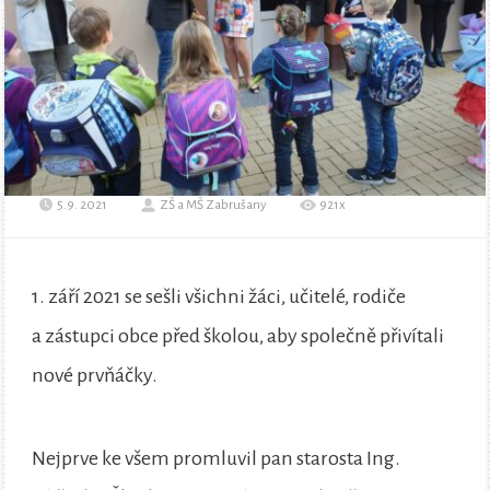
5.9. 2021
ZŠ a MŠ Zabrušany
921x
1. září 2021 se sešli všichni žáci, učitelé, rodiče
a zástupci obce před školou, aby společně přivítali
nové prvňáčky.
Nejprve ke všem promluvil pan starosta Ing.