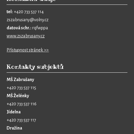
tel:
+420 733 537 114
zszabrusany@volny.cz
datová schr.:
rqfwppa
www.zszabrusany.cz
Přístupnost stránek >>
Kontakty subjektů
MŠ Zabrušany
+420 733 537 115
MŠ Želénky
+420 733 537 116
Jídelna
+420 733 537 117
Družina