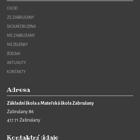
ÚVOD
ZŠ ZABRUŠANY
ŠKOLNÍ DRUŽINA
MŠ ZABRUŠANY
MŠ ŽELÉNKY
JÍDELNA
AKTUALITY
KONTAKTY
Adresa
Základní škola a Mateřská škola Zabrušany
Zabrušany 86
417 71 Zabrušany
Kontaktní údaje