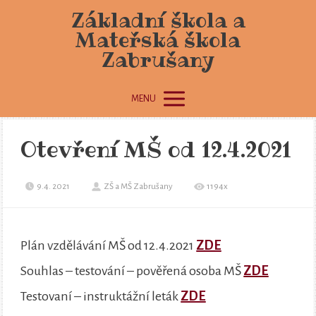
Základní škola a
Mateřská škola
Zabrušany
MENU
Otevření MŠ od 12.4.2021
9.4. 2021
ZŠ a MŠ Zabrušany
1194x
Plán vzdělávání MŠ od 12.4.2021
ZDE
Souhlas – testování – pověřená osoba MŠ
ZDE
Testovaní – instruktážní leták
ZDE