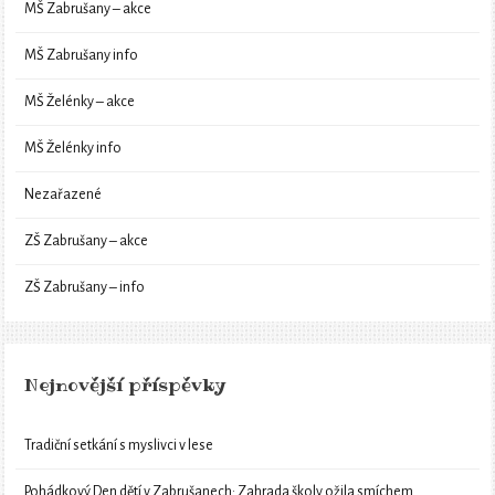
MŠ Zabrušany – akce
MŠ Zabrušany info
MŠ Želénky – akce
MŠ Želénky info
Nezařazené
ZŠ Zabrušany – akce
ZŠ Zabrušany – info
Nejnovější příspěvky
Tradiční setkání s myslivci v lese
Pohádkový Den dětí v Zabrušanech: Zahrada školy ožila smíchem