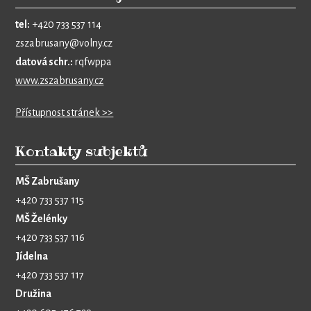
tel:
+420 733 537 114
zszabrusany@volny.cz
datová schr.:
rqfwppa
www.zszabrusany.cz
Přístupnost stránek >>
Kontakty subjektů
MŠ Zabrušany
+420 733 537 115
MŠ Želénky
+420 733 537 116
Jídelna
+420 733 537 117
Družina