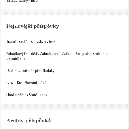
ZŠ Zabrušany – info
Nejnovější příspěvky
Tradiční setkání s myslivci v lese
Pohádkový Den dětí v Zabrušanech: Zahrada školy ožila smíchem
a soutěžemi
18. 6. Rozloučení s předškoláky
17. 6. – Kroužkování ptáků
Hrad a zámek Staré Hrady
Archiv příspěvků