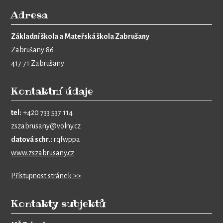
Adresa
Základní škola a Mateřská škola Zabrušany
Zabrušany 86
417 71 Zabrušany
Kontaktní údaje
tel:
+420 733 537 114
zszabrusany@volny.cz
datová schr.:
rqfwppa
www.zszabrusany.cz
Přístupnost stránek >>
Kontakty subjektů