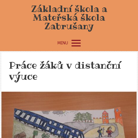
Základní škola a
Mateřská škola
Zabrušany
MENU
Práce žáků v distanční
výuce