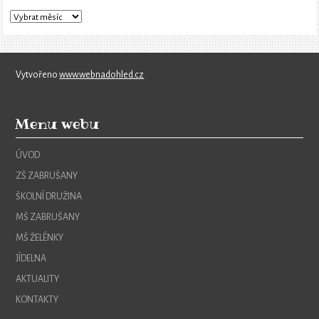
Vytvořeno
www.webnadohled.cz
Menu webu
ÚVOD
ZŠ ZABRUŠANY
ŠKOLNÍ DRUŽINA
MŠ ZABRUŠANY
MŠ ŽELÉNKY
JÍDELNA
AKTUALITY
KONTAKTY