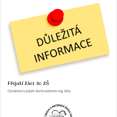
Přijatí žáci do ZŠ
Oznámení o přijetí-dveře+internet-reg. čísla