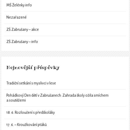
MŠ Želénky info
Nezařazené
ZŠ Zabrušany – akce
ZŠ Zabrušany – info
Nejnovější příspěvky
Tradiční setkání s myslivci v lese
Pohádkový Den dětí v Zabrušanech: Zahrada školy ožila smíchem
a soutěžemi
18. 6. Rozloučení s předškoláky
17. 6. – Kroužkování ptáků