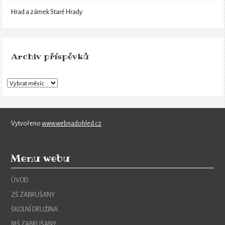
Hrad a zámek Staré Hrady
Archiv příspěvků
Vytvořeno
www.webnadohled.cz
Menu webu
ÚVOD
ZŠ ZABRUŠANY
ŠKOLNÍ DRUŽINA
MŠ ZABRUŠANY