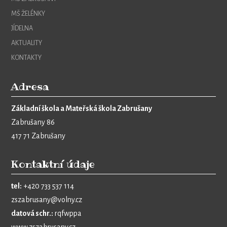
MŠ ŽELÉNKY
JÍDELNA
AKTUALITY
KONTAKTY
Adresa
Základní škola a Mateřská škola Zabrušany
Zabrušany 86
417 71 Zabrušany
Kontaktní údaje
tel:
+420 733 537 114
zszabrusany@volny.cz
datová schr.:
rqfwppa