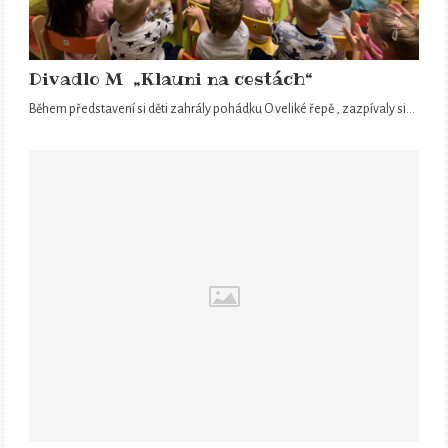
Divadlo M „Klauni na cestách“
Během představení si děti zahrály pohádku O veliké řepě , zazpívaly si…