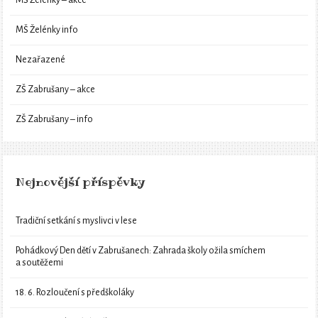
MŠ Želénky info
Nezařazené
ZŠ Zabrušany – akce
ZŠ Zabrušany – info
Nejnovější příspěvky
Tradiční setkání s myslivci v lese
Pohádkový Den dětí v Zabrušanech: Zahrada školy ožila smíchem
a soutěžemi
18. 6. Rozloučení s předškoláky