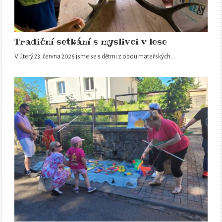
Tradiční setkání s myslivci v lese
V úterý 23. června 2026 jsme se s dětmi z obou mateřských…