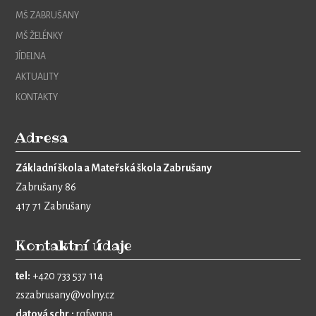
MŠ ZABRUŠANY
MŠ ŽELÉNKY
JÍDELNA
AKTUALITY
KONTAKTY
Adresa
Základní škola a Mateřská škola Zabrušany
Zabrušany 86
417 71 Zabrušany
Kontaktní údaje
tel:
+420 733 537 114
zszabrusany@volny.cz
datová schr.:
rqfwppa