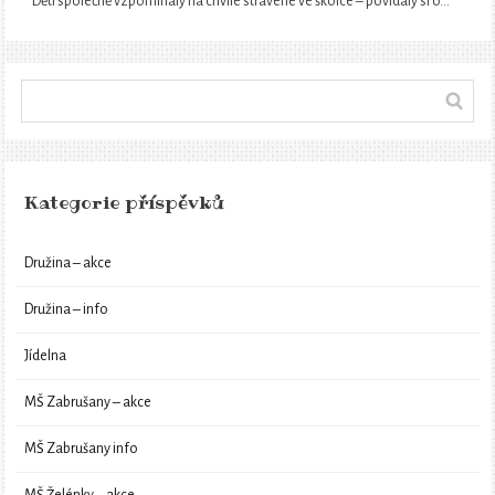
Děti společně vzpomínaly na chvíle strávené ve školce – povídaly si o…
Kategorie příspěvků
Družina – akce
Družina – info
Jídelna
MŠ Zabrušany – akce
MŠ Zabrušany info
MŠ Želénky – akce