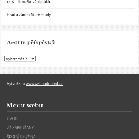
17. 6. – Kroužkování ptáků
Hrad a zámek Staré Hrady
Archiv příspěvků
Vytvořeno
www.webnadohled.cz
Menu webu
ÚVOD
ZŠ ZABRUŠANY
ŠKOLNÍ DRUŽINA