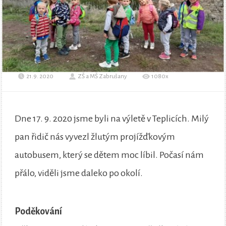
21.9. 2020
ZŠ a MŠ Zabrušany
1080x
Dne 17. 9. 2020 jsme byli na výletě v Teplicích. Milý
pan řidič nás vyvezl žlutým projížďkovým
autobusem, který se dětem moc líbil. Počasí nám
přálo, viděli jsme daleko po okolí.
Poděkování