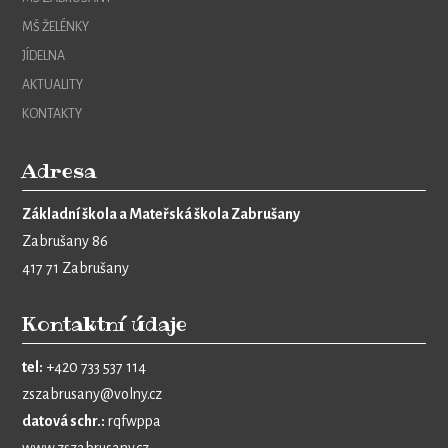
MŠ ŽELÉNKY
JÍDELNA
AKTUALITY
KONTAKTY
Adresa
Základní škola a Mateřská škola Zabrušany
Zabrušany 86
417 71 Zabrušany
Kontaktní údaje
tel:
+420 733 537 114
zszabrusany@volny.cz
datová schr.:
rqfwppa