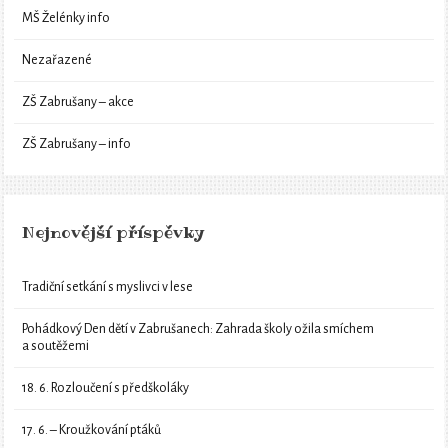
MŠ Želénky info
Nezařazené
ZŠ Zabrušany – akce
ZŠ Zabrušany – info
Nejnovější příspěvky
Tradiční setkání s myslivci v lese
Pohádkový Den dětí v Zabrušanech: Zahrada školy ožila smíchem
a soutěžemi
18. 6. Rozloučení s předškoláky
17. 6. – Kroužkování ptáků