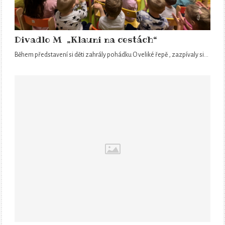
Divadlo M „Klauni na cestách“
Během představení si děti zahrály pohádku O veliké řepě , zazpívaly si…