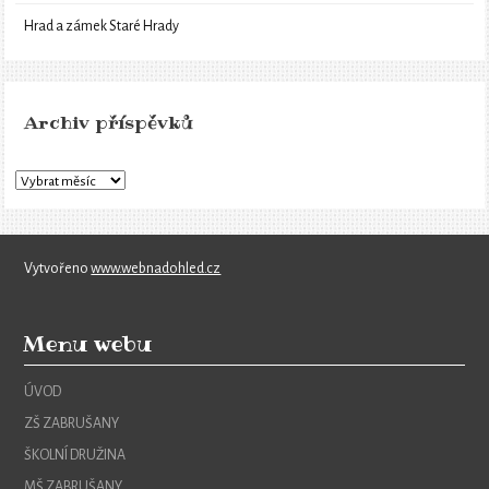
Hrad a zámek Staré Hrady
Archiv příspěvků
Vytvořeno
www.webnadohled.cz
Menu webu
ÚVOD
ZŠ ZABRUŠANY
ŠKOLNÍ DRUŽINA
MŠ ZABRUŠANY