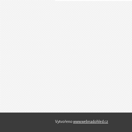
Vytvořeno
www.webnadohled.cz