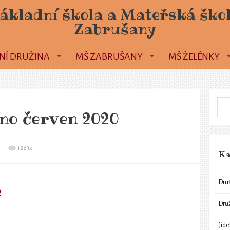
ákladní škola a Mateřská ško
Zabrušany
NÍ DRUŽINA
MŠ ZABRUŠANY
MŠ ŽELÉNKY
lno červen 2020
1283x
Ka
Dru
0
Dru
Jíd