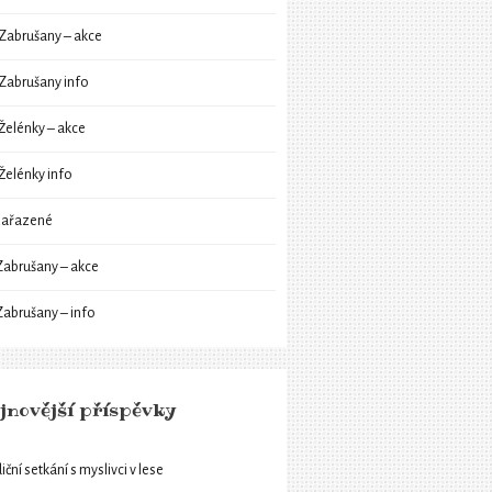
Zabrušany – akce
Zabrušany info
Želénky – akce
Želénky info
ařazené
Zabrušany – akce
Zabrušany – info
jnovější příspěvky
iční setkání s myslivci v lese