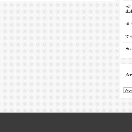
Poh
ško
18. 
17. 
Hra
Ar