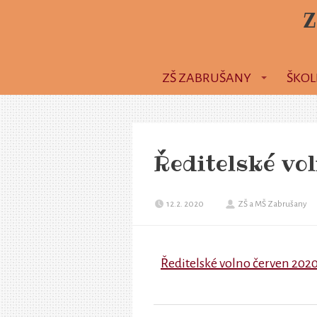
Z
ZŠ ZABRUŠANY
ŠKOL
Ředitelské vo
12.2. 2020
ZŠ a MŠ Zabrušany
Ředitelské volno červen 202