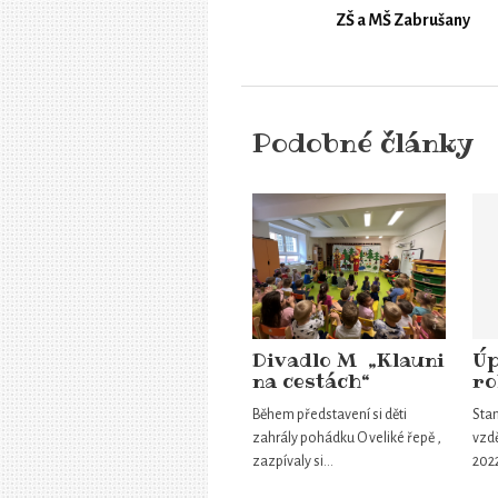
ZŠ a MŠ Zabrušany
Podobné články
Divadlo M „Klauni
Úp
na cestách“
ro
Během představení si děti
Sta
zahrály pohádku O veliké řepě ,
vzdě
zazpívaly si…
202