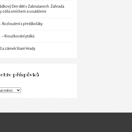
ádkový Den dětí v Zabrušanech: Zahrada
ly ožila smíchem a soutěžemi
6. Rozloučení s předškoláky
6. – Kroužkování ptáků
d a zámek Staré Hrady
chiv příspěvků