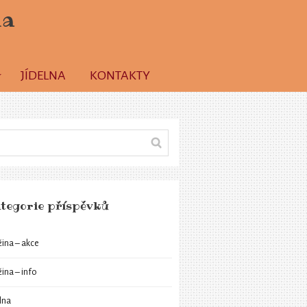
la
JÍDELNA
KONTAKTY
tegorie příspěvků
žina – akce
žina – info
elna