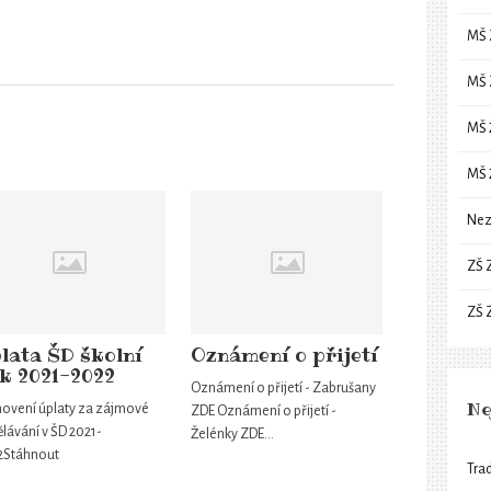
MŠ 
MŠ 
MŠ 
MŠ 
Nez
ZŠ 
ZŠ 
lata ŠD školní
Oznámení o přijetí
k 2021-2022
Oznámení o přijetí - Zabrušany
Ne
novení úplaty za zájmové
ZDE Oznámení o přijetí -
lávání v ŠD 2021-
Želénky ZDE…
2Stáhnout
Trad