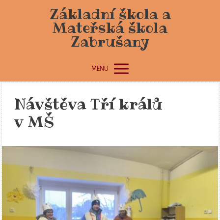
Základní škola a
Mateřská škola
Zabrušany
MENU
Návštěva Tří králů
v MŠ