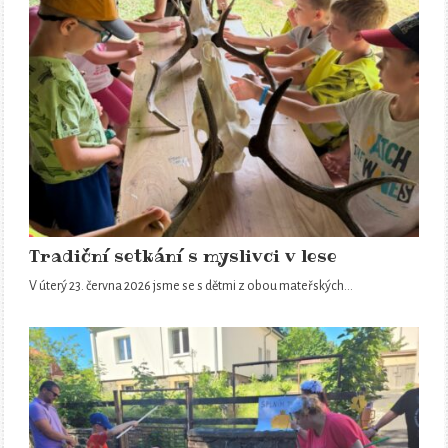
Tradiční setkání s myslivci v lese
V úterý 23. června 2026 jsme se s dětmi z obou mateřských…