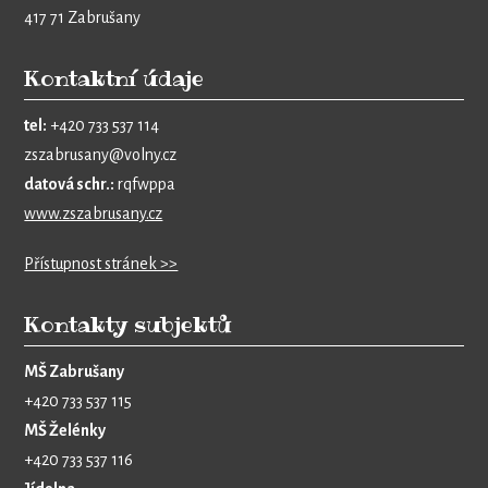
417 71 Zabrušany
Kontaktní údaje
tel:
+420 733 537 114
zszabrusany@volny.cz
datová schr.:
rqfwppa
www.zszabrusany.cz
Přístupnost stránek >>
Kontakty subjektů
MŠ Zabrušany
+420 733 537 115
MŠ Želénky
+420 733 537 116