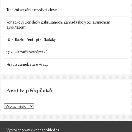
Tradiční setkání s myslivci v lese
Pohádkový Den dětí v Zabrušanech: Zahrada školy ožila smíchem
a soutěžemi
18. 6. Rozloučení s předškoláky
17. 6. – Kroužkování ptáků
Hrad a zámek Staré Hrady
Archiv příspěvků
Vytvořeno
www.webnadohled.cz