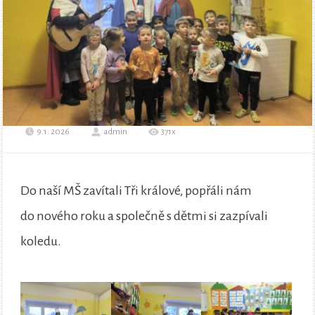
9.1. 2026
admin
371x
Do naší MŠ zavítali Tři králové, popřáli nám
do nového roku a společně s dětmi si zazpívali
koledu.