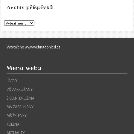
Archiv příspěvků
Vytvořeno
www.webnadohled.cz
Menu webu
ÚVOD
ZŠ ZABRUŠANY
ŠKOLNÍ DRUŽINA
MŠ ZABRUŠANY
MŠ ŽELÉNKY
JÍDELNA
AKTUALITY