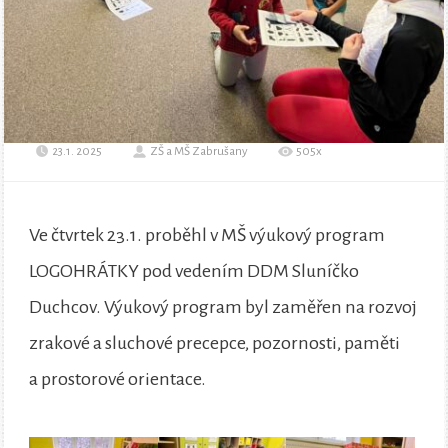
23.1. 2025
ZŠ a MŠ Zabrušany
505x
Ve čtvrtek 23.1. proběhl v MŠ výukový program
LOGOHRÁTKY pod vedením DDM Sluníčko
Duchcov. Výukový program byl zaměřen na rozvoj
zrakové a sluchové precepce, pozornosti, paměti
a prostorové orientace.