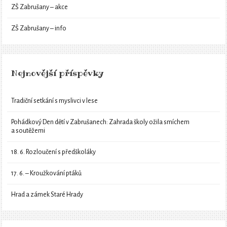
ZŠ Zabrušany – akce
ZŠ Zabrušany – info
Nejnovější příspěvky
Tradiční setkání s myslivci v lese
Pohádkový Den dětí v Zabrušanech: Zahrada školy ožila smíchem
a soutěžemi
18. 6. Rozloučení s předškoláky
17. 6. – Kroužkování ptáků
Hrad a zámek Staré Hrady