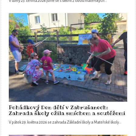
V úterý 23. června 2026 jsme se s dětmi z obou mateřských…
Pohádkový Den dětí v Zabrušanech:
Zahrada školy ožila smíchem a soutěžemi
V pátek 29. května 2026 se zahrada Základní školy a Mateřské školy…