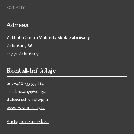
KONTAKTY
Adresa
Základní škola a Mateřská škola Zabrušany
Zabrušany 86
417 71 Zabrušany
Kontaktní údaje
tel:
+420 733 537 114
zszabrusany@volny.cz
datová schr.:
rqfwppa
www.zszabrusany.cz
Přístupnost stránek >>