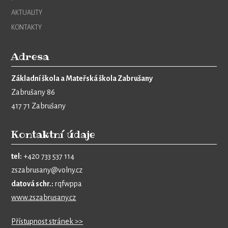
AKTUALITY
KONTAKTY
Adresa
Základní škola a Mateřská škola Zabrušany
Zabrušany 86
417 71 Zabrušany
Kontaktní údaje
tel:
+420 733 537 114
zszabrusany@volny.cz
datová schr.:
rqfwppa
www.zszabrusany.cz
Přístupnost stránek >>