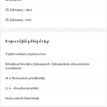
Nezařazené
ZŠ Zabrušany – akce
ZŠ Zabrušany – info
Nejnovější příspěvky
Tradiční setkání s myslivci v lese
Pohádkový Den dětí v Zabrušanech: Zahrada školy ožila smíchem
a soutěžemi
18. 6. Rozloučení s předškoláky
17. 6. – Kroužkování ptáků
Hrad a zámek Staré Hrady