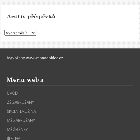
Archiv příspěvků
Vytvořeno
www.webnadohled.cz
Menu webu
ÚVOD
ZŠ ZABRUŠANY
ŠKOLNÍ DRUŽINA
MŠ ZABRUŠANY
MŠ ŽELÉNKY
JÍDELNA