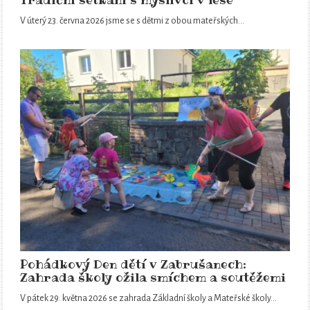
Tradiční setkání s myslivci v lese
V úterý 23. června 2026 jsme se s dětmi z obou mateřských…
Pohádkový Den dětí v Zabrušanech:
Zahrada školy ožila smíchem a soutěžemi
V pátek 29. května 2026 se zahrada Základní školy a Mateřské školy…