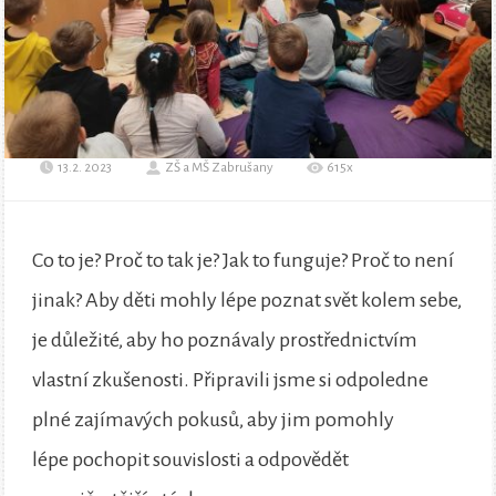
13.2. 2023
ZŠ a MŠ Zabrušany
615x
Co to je? Proč to tak je? Jak to funguje? Proč to není
jinak? Aby děti mohly lépe poznat svět kolem sebe,
je důležité, aby ho poznávaly prostřednictvím
vlastní zkušenosti. Připravili jsme si odpoledne
plné zajímavých pokusů, aby jim pomohly
lépe pochopit souvislosti a odpovědět