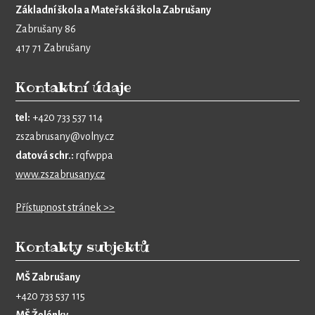
Základní škola a Mateřská škola Zabrušany
Zabrušany 86
417 71 Zabrušany
Kontaktní údaje
tel:
+420 733 537 114
zszabrusany@volny.cz
datová schr.:
rqfwppa
www.zszabrusany.cz
Přístupnost stránek >>
Kontakty subjektů
MŠ Zabrušany
+420 733 537 115
MŠ Želénky