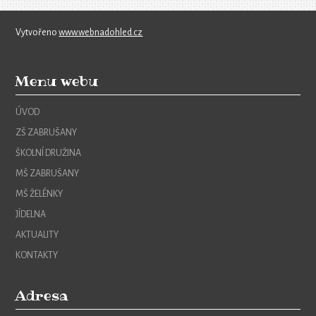
Vytvořeno
www.webnadohled.cz
Menu webu
ÚVOD
ZŠ ZABRUŠANY
ŠKOLNÍ DRUŽINA
MŠ ZABRUŠANY
MŠ ŽELÉNKY
JÍDELNA
AKTUALITY
KONTAKTY
Adresa