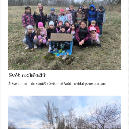
Svět mokřadů
ŠD se zapojila do soutěže Svět mokřadů. Povídali jsme si o tom,…