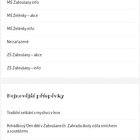
MŠ Zabrušany info
MŠ Želénky – akce
MŠ Želénky info
Nezařazené
ZŠ Zabrušany – akce
ZŠ Zabrušany – info
Nejnovější příspěvky
Tradiční setkání s myslivci v lese
Pohádkový Den dětí v Zabrušanech: Zahrada školy ožila smíchem
a soutěžemi