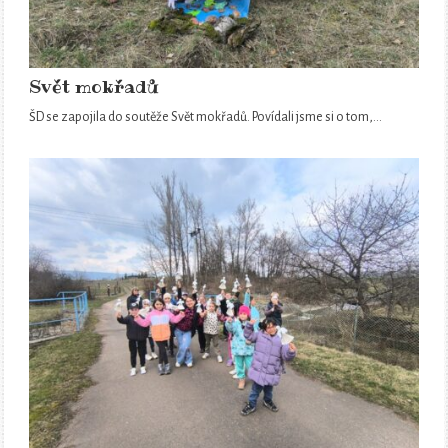
Svět mokřadů
ŠD se zapojila do soutěže Svět mokřadů. Povídali jsme si o tom,…