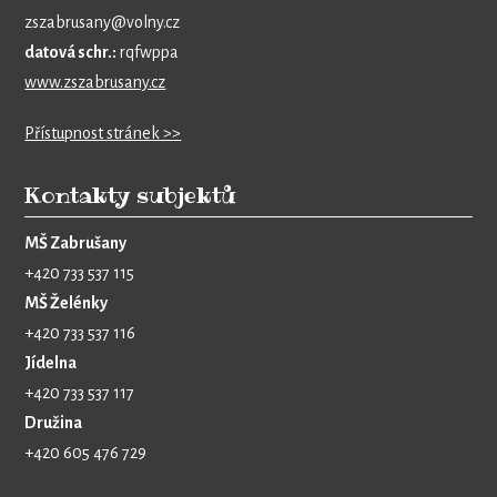
zszabrusany@volny.cz
datová schr.:
rqfwppa
www.zszabrusany.cz
Přístupnost stránek >>
Kontakty subjektů
MŠ Zabrušany
+420 733 537 115
MŠ Želénky
+420 733 537 116
Jídelna
+420 733 537 117
Družina
+420 605 476 729