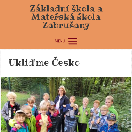
Základní škola a
Mateřská škola
Zabrušany
MENU
Ukliďme Česko