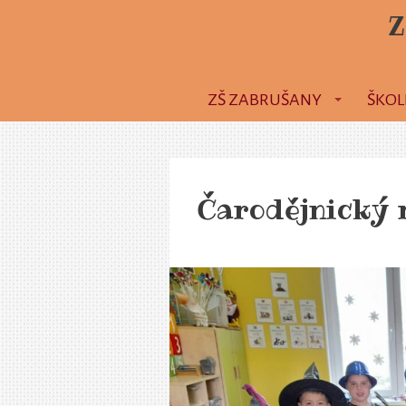
Z
ZŠ ZABRUŠANY
ŠKOL
Čarodějnický 