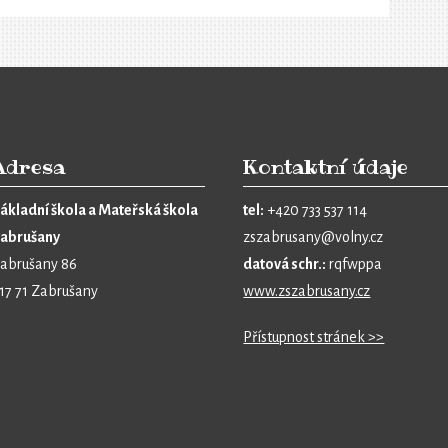
Adresa
Kontaktní údaje
ákladní škola a Mateřská škola
tel:
+420 733 537 114
abrušany
zszabrusany@volny.cz
abrušany 86
datová schr.:
rqfwppa
17 71 Zabrušany
www.zszabrusany.cz
Přístupnost stránek >>