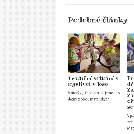
Podobné články
Tradiční setkání s
Po
myslivci v lese
dě
Za
V úterý 23. června 2026 jsme se s
Za
dětmi z obou mateřských…
ož
so
V pá
zahr
Mat