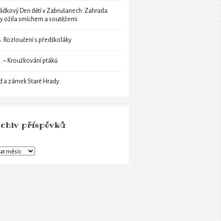
ádkový Den dětí v Zabrušanech: Zahrada
ly ožila smíchem a soutěžemi
6. Rozloučení s předškoláky
6. – Kroužkování ptáků
d a zámek Staré Hrady
chiv příspěvků