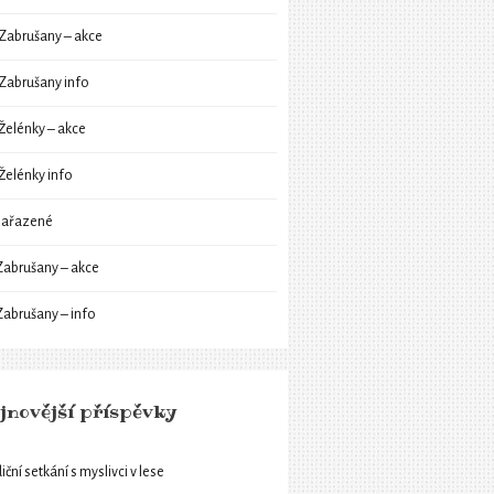
Zabrušany – akce
Zabrušany info
Želénky – akce
Želénky info
ařazené
Zabrušany – akce
Zabrušany – info
jnovější příspěvky
iční setkání s myslivci v lese