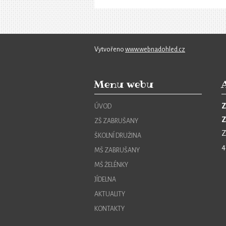
Vytvořeno
www.webnadohled.cz
Menu webu
Z
ÚVOD
Z
ZŠ ZABRUŠANY
Z
ŠKOLNÍ DRUŽINA
4
MŠ ZABRUŠANY
MŠ ŽELÉNKY
JÍDELNA
AKTUALITY
KONTAKTY