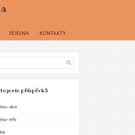
la
JÍDELNA
KONTAKTY
tegorie příspěvků
žina – akce
žina – info
elna