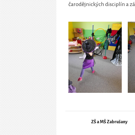
čarodějnických disciplín a z
ZŠ a MŠ Zabrušany