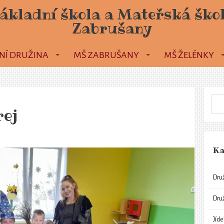
ákladní škola a Mateřská ško
Zabrušany
NÍ DRUŽINA
MŠ ZABRUŠANY
MŠ ŽELÉNKY
rej
Ka
Dru
Dru
Jíd