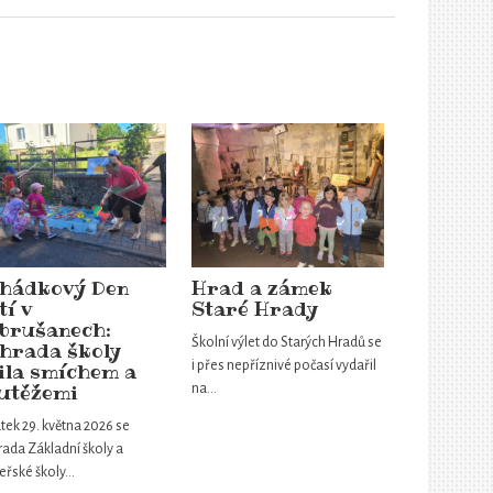
hádkový Den
Hrad a zámek
tí v
Staré Hrady
brušanech:
Školní výlet do Starých Hradů se
hrada školy
i přes nepříznivé počasí vydařil
ila smíchem a
utěžemi
na…
tek 29. května 2026 se
ada Základní školy a
eřské školy…