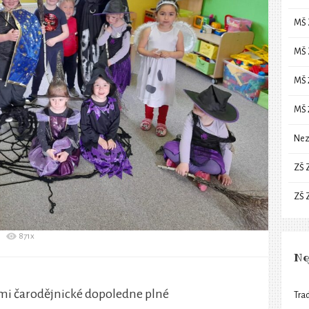
MŠ 
MŠ 
MŠ 
MŠ 
Nez
ZŠ 
ZŠ 
871x
Ne
ětmi čarodějnické dopoledne plné
Trad