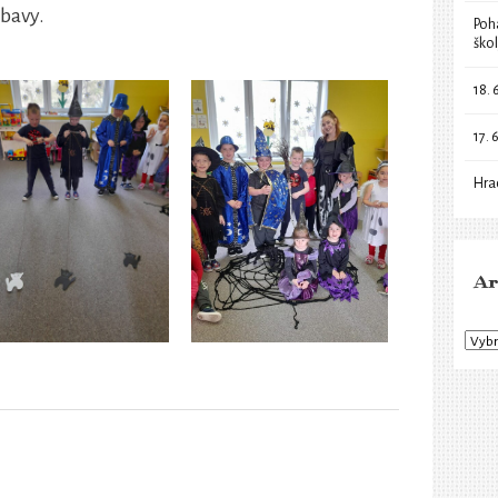
ábavy.
Poh
ško
18. 
17. 
Hra
Ar