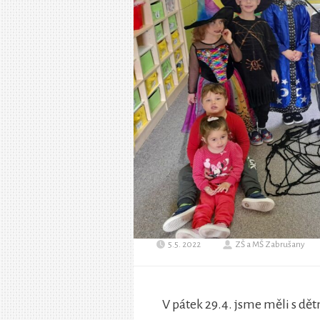
5.5. 2022
ZŠ a MŠ Zabrušany
V pátek 29.4. jsme měli s d