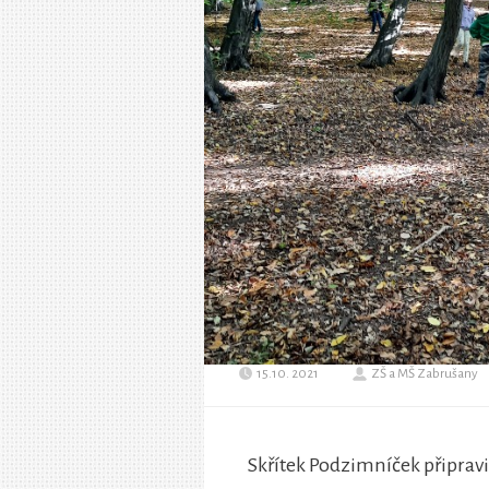
15.10. 2021
ZŠ a MŠ Zabrušany
Skřítek Podzimníček připravil