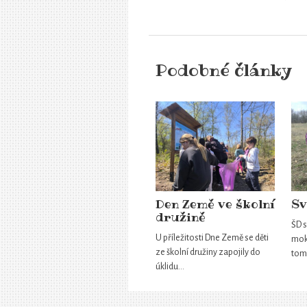
Podobné články
Den Země ve školní
Sv
družině
ŠD s
U příležitosti Dne Země se děti
mokř
ze školní družiny zapojily do
tom
úklidu…