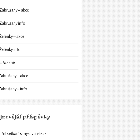
Zabrušany – akce
Zabrušany info
Želénky – akce
Želénky info
ařazené
Zabrušany – akce
Zabrušany – info
jnovější příspěvky
iční setkání s myslivci v lese