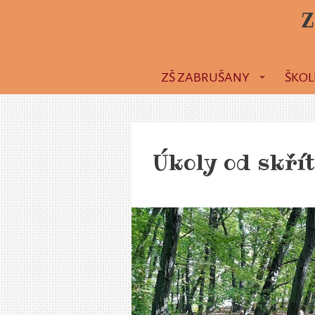
Z
ZŠ ZABRUŠANY
ŠKOL
Úkoly od skří