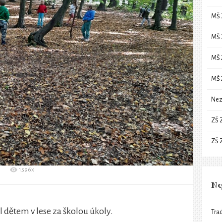
MŠ 
MŠ 
MŠ 
MŠ 
Nez
ZŠ 
ZŠ 
1596x
Ne
 dětem v lese za školou úkoly.
Trad