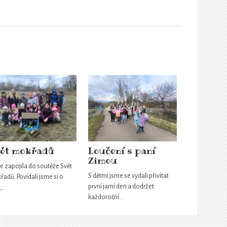
ět mokřadů
Loučení s paní
Zimou
e zapojila do soutěže Svět
S dětmi jsme se vydali přivítat
adů. Povídali jsme si o
první jarní den a dodržet
,…
každoroční…