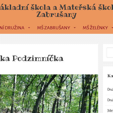
ákladní škola a Mateřská ško
Zabrušany
NÍ DRUŽINA
MŠ ZABRUŠANY
MŠ ŽELÉNKY
tka Podzimníčka
Ka
Dru
Dru
Jíd