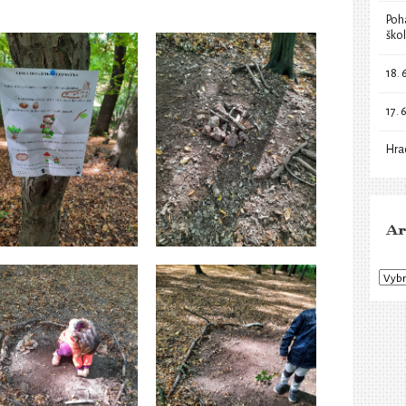
Poh
ško
18. 
17. 
Hra
Ar