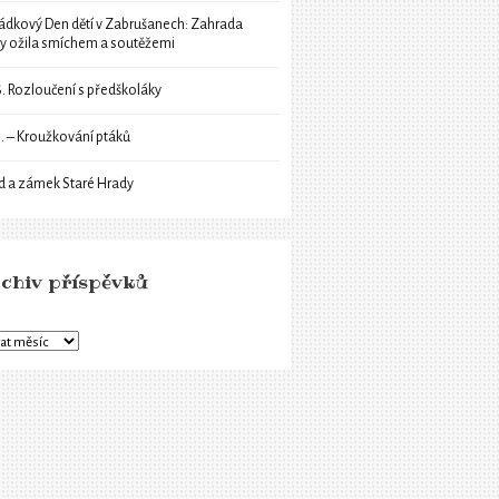
ádkový Den dětí v Zabrušanech: Zahrada
ly ožila smíchem a soutěžemi
6. Rozloučení s předškoláky
6. – Kroužkování ptáků
d a zámek Staré Hrady
chiv příspěvků