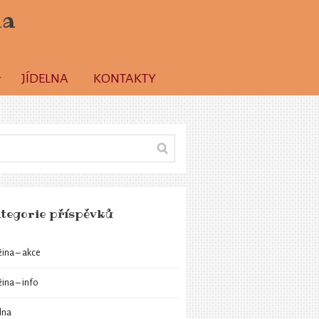
la
JÍDELNA
KONTAKTY
tegorie příspěvků
žina – akce
žina – info
elna