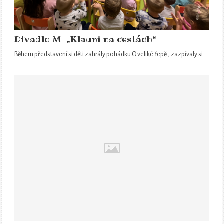
Divadlo M „Klauni na cestách“
Během představení si děti zahrály pohádku O veliké řepě , zazpívaly si…