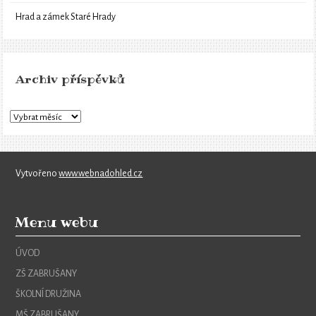
Hrad a zámek Staré Hrady
Archiv příspěvků
Vytvořeno
www.webnadohled.cz
Menu webu
ÚVOD
ZŠ ZABRUŠANY
ŠKOLNÍ DRUŽINA
MŠ ZABRUŠANY