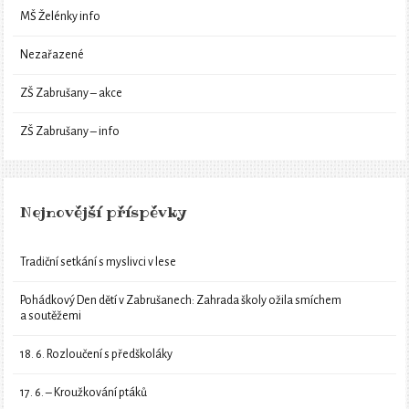
MŠ Želénky info
Nezařazené
ZŠ Zabrušany – akce
ZŠ Zabrušany – info
Nejnovější příspěvky
Tradiční setkání s myslivci v lese
Pohádkový Den dětí v Zabrušanech: Zahrada školy ožila smíchem
a soutěžemi
18. 6. Rozloučení s předškoláky
17. 6. – Kroužkování ptáků