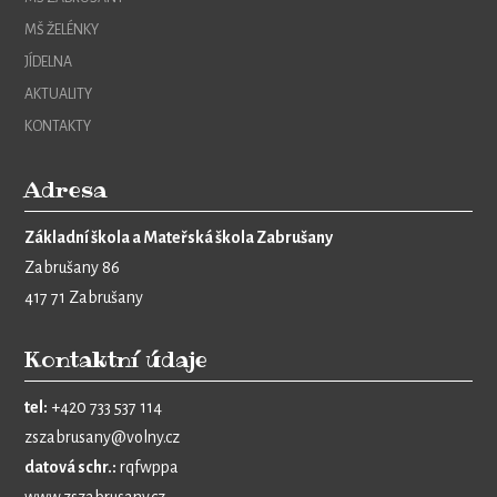
MŠ ŽELÉNKY
JÍDELNA
AKTUALITY
KONTAKTY
Adresa
Základní škola a Mateřská škola Zabrušany
Zabrušany 86
417 71 Zabrušany
Kontaktní údaje
tel:
+420 733 537 114
zszabrusany@volny.cz
datová schr.:
rqfwppa