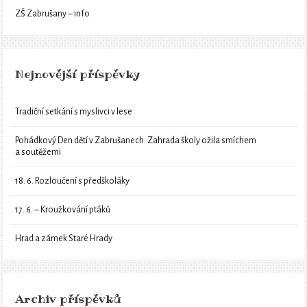
ZŠ Zabrušany – info
Nejnovější příspěvky
Tradiční setkání s myslivci v lese
Pohádkový Den dětí v Zabrušanech: Zahrada školy ožila smíchem
a soutěžemi
18. 6. Rozloučení s předškoláky
17. 6. – Kroužkování ptáků
Hrad a zámek Staré Hrady
Archiv příspěvků