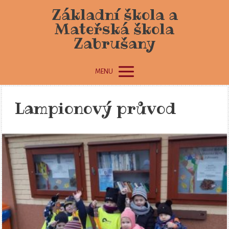
Základní škola a
Mateřská škola
Zabrušany
MENU
Lampionový průvod