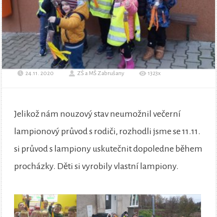
24.11. 2020
ZŠ a MŠ Zabrušany
1323x
Jelikož nám nouzový stav neumožnil večerní
lampionový průvod s rodiči, rozhodli jsme se 11.11.
si průvod s lampiony uskutečnit dopoledne během
procházky. Děti si vyrobily vlastní lampiony.