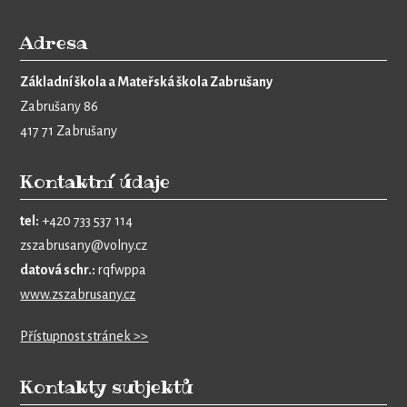
Adresa
Základní škola a Mateřská škola Zabrušany
Zabrušany 86
417 71 Zabrušany
Kontaktní údaje
tel:
+420 733 537 114
zszabrusany@volny.cz
datová schr.:
rqfwppa
www.zszabrusany.cz
Přístupnost stránek >>
Kontakty subjektů