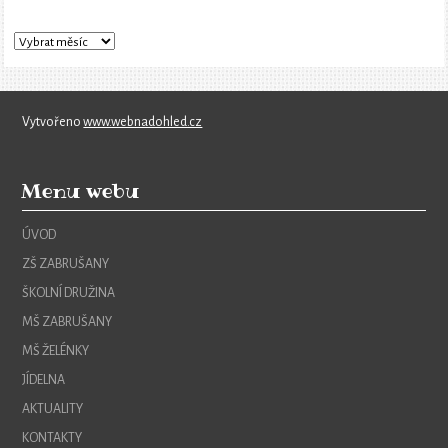
Vytvořeno
www.webnadohled.cz
Menu webu
ÚVOD
ZŠ ZABRUŠANY
ŠKOLNÍ DRUŽINA
MŠ ZABRUŠANY
MŠ ŽELÉNKY
JÍDELNA
AKTUALITY
KONTAKTY