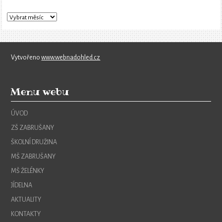
Vytvořeno
www.webnadohled.cz
Menu webu
ÚVOD
ZŠ ZABRUŠANY
ŠKOLNÍ DRUŽINA
MŠ ZABRUŠANY
MŠ ŽELÉNKY
JÍDELNA
AKTUALITY
KONTAKTY