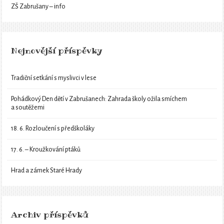
ZŠ Zabrušany – info
Nejnovější příspěvky
Tradiční setkání s myslivci v lese
Pohádkový Den dětí v Zabrušanech: Zahrada školy ožila smíchem
a soutěžemi
18. 6. Rozloučení s předškoláky
17. 6. – Kroužkování ptáků
Hrad a zámek Staré Hrady
Archiv příspěvků