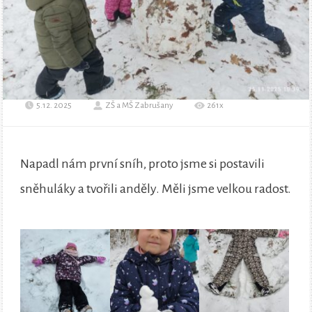
5.12. 2025
ZŠ a MŠ Zabrušany
261x
Napadl nám první sníh, proto jsme si postavili
sněhuláky a tvořili anděly. Měli jsme velkou radost.