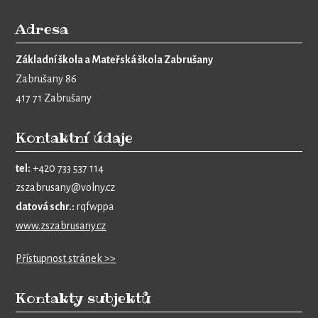
Adresa
Základní škola a Mateřská škola Zabrušany
Zabrušany 86
417 71 Zabrušany
Kontaktní údaje
tel:
+420 733 537 114
zszabrusany@volny.cz
datová schr.:
rqfwppa
www.zszabrusany.cz
Přístupnost stránek >>
Kontakty subjektů