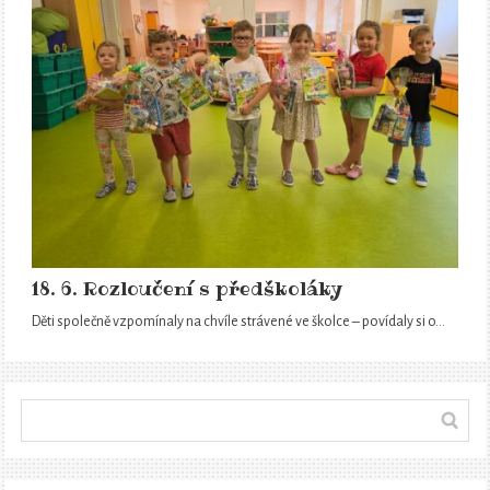
18. 6. Rozloučení s předškoláky
Děti společně vzpomínaly na chvíle strávené ve školce – povídaly si o…