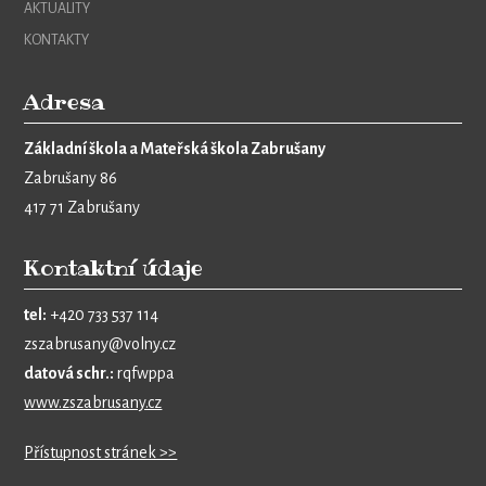
AKTUALITY
KONTAKTY
Adresa
Základní škola a Mateřská škola Zabrušany
Zabrušany 86
417 71 Zabrušany
Kontaktní údaje
tel:
+420 733 537 114
zszabrusany@volny.cz
datová schr.:
rqfwppa
www.zszabrusany.cz
Přístupnost stránek >>