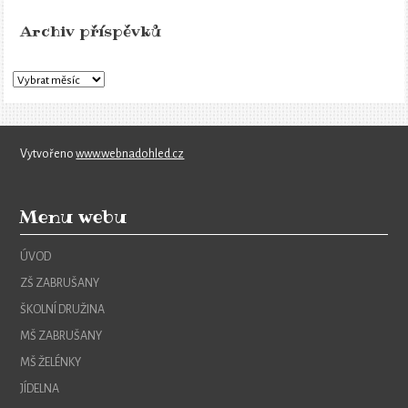
Archiv příspěvků
Vytvořeno
www.webnadohled.cz
Menu webu
ÚVOD
ZŠ ZABRUŠANY
ŠKOLNÍ DRUŽINA
MŠ ZABRUŠANY
MŠ ŽELÉNKY
JÍDELNA