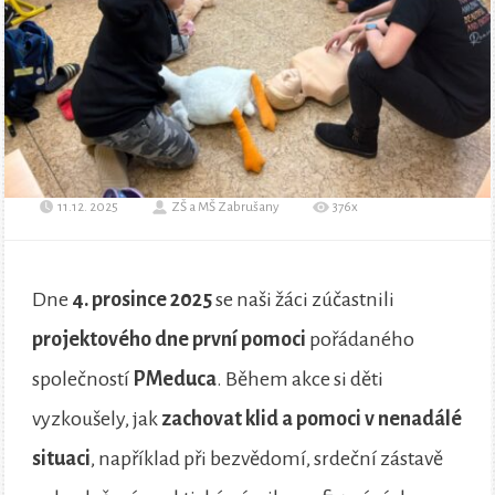
11.12. 2025
ZŠ a MŠ Zabrušany
376x
Dne
4. prosince 2025
se naši žáci zúčastnili
projektového dne první pomoci
pořádaného
společností
PMeduca
. Během akce si děti
vyzkoušely, jak
zachovat klid a pomoci v nenadálé
situaci
, například při bezvědomí, srdeční zástavě