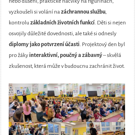
nebo dušení, praktické nácviky na figurínách,
vyzkoušeli si volání na
záchrannou službu
,
kontrolu
základních životních funkcí
. Děti si nejen
osvojily důležité dovednosti, ale také si odnesly
diplomy jako potvrzení účasti
. Projektový den byl
pro žáky
interaktivní, poučný a zábavný
– skvělá
zkušenost, která může v budoucnu zachránit život.