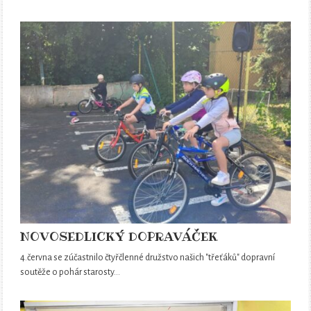
NOVOSEDLICKÝ DOPRAVÁČEK
4.června se zúčastnilo čtyřčlenné družstvo našich "třeťáků" dopravní
soutěže o pohár starosty…