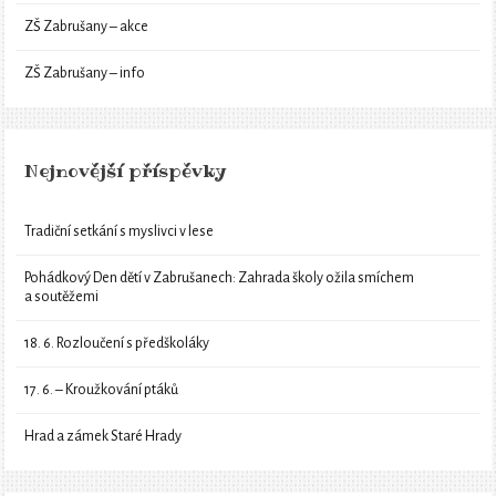
ZŠ Zabrušany – akce
ZŠ Zabrušany – info
Nejnovější příspěvky
Tradiční setkání s myslivci v lese
Pohádkový Den dětí v Zabrušanech: Zahrada školy ožila smíchem
a soutěžemi
18. 6. Rozloučení s předškoláky
17. 6. – Kroužkování ptáků
Hrad a zámek Staré Hrady