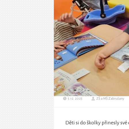
5.12. 2025
ZŠ a MŠ Zabrušany
Děti si do školky přinesly své