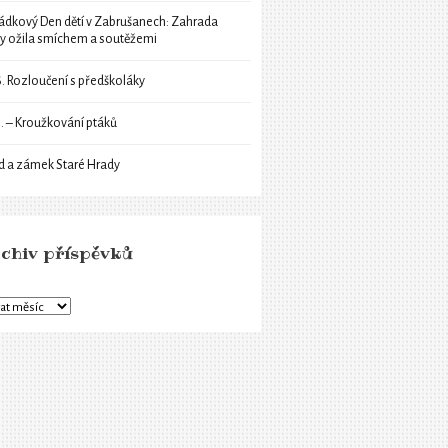
ádkový Den dětí v Zabrušanech: Zahrada
ly ožila smíchem a soutěžemi
6. Rozloučení s předškoláky
6. – Kroužkování ptáků
d a zámek Staré Hrady
chiv příspěvků