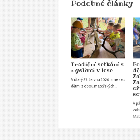
Podobné články
Tradiční setkání s
Po
myslivci v lese
dě
Za
V úterý 23. června 2026 jsme se s
Za
dětmi z obou mateřských…
ož
so
V pá
zahr
Mat