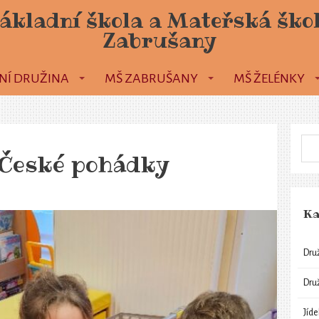
ákladní škola a Mateřská ško
Zabrušany
NÍ DRUŽINA
MŠ ZABRUŠANY
MŠ ŽELÉNKY
. – České pohádky
Ka
Dru
Dru
Jíd