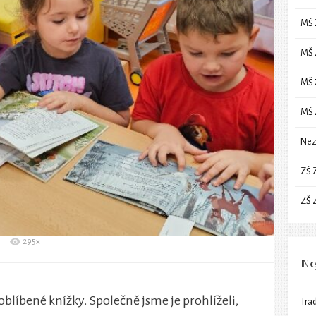
MŠ 
MŠ 
MŠ 
MŠ 
Nez
ZŠ 
ZŠ 
295x
Ne
 oblíbené knížky. Společně jsme je prohlíželi,
Trad