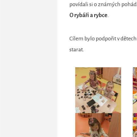
povídali si o známých pohádk
O rybáři a rybce
.
Cílem bylo podpořit v dětech 
starat.