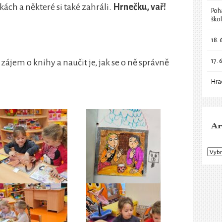
ách a některé si také zahráli.
Hrnečku, vař!
Poh
ško
18. 
17. 
zájem o knihy a naučit je, jak se o ně správně
Hra
Ar