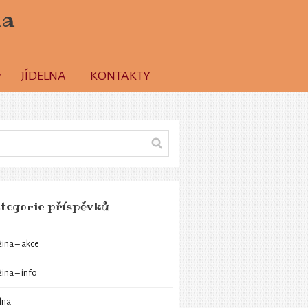
la
JÍDELNA
KONTAKTY
tegorie příspěvků
žina – akce
žina – info
elna