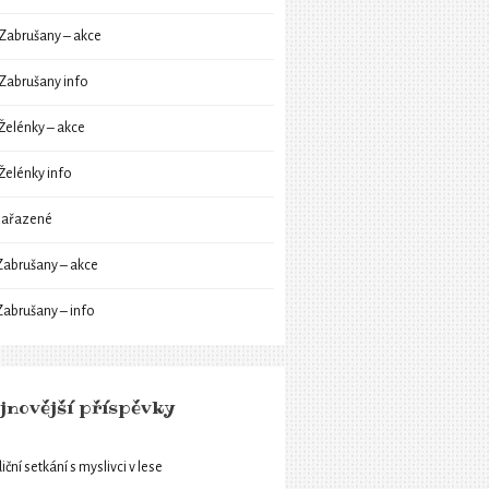
Zabrušany – akce
Zabrušany info
Želénky – akce
Želénky info
ařazené
Zabrušany – akce
Zabrušany – info
jnovější příspěvky
iční setkání s myslivci v lese