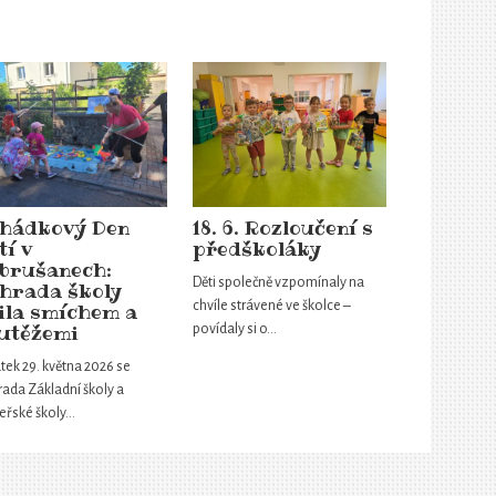
hádkový Den
18. 6. Rozloučení s
tí v
předškoláky
brušanech:
Děti společně vzpomínaly na
hrada školy
chvíle strávené ve školce –
ila smíchem a
utěžemi
povídaly si o…
tek 29. května 2026 se
ada Základní školy a
eřské školy…