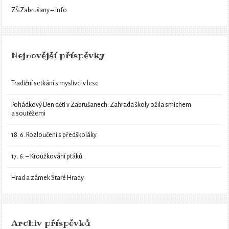
ZŠ Zabrušany – info
Nejnovější příspěvky
Tradiční setkání s myslivci v lese
Pohádkový Den dětí v Zabrušanech: Zahrada školy ožila smíchem
a soutěžemi
18. 6. Rozloučení s předškoláky
17. 6. – Kroužkování ptáků
Hrad a zámek Staré Hrady
Archiv příspěvků