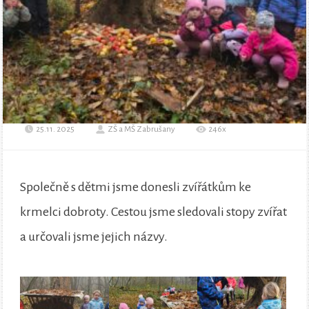
25.11. 2025
ZŠ a MŠ Zabrušany
246x
Společně s dětmi jsme donesli zvířátkům ke
krmelci dobroty. Cestou jsme sledovali stopy zvířat
a určovali jsme jejich názvy.