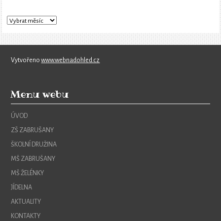
Vytvořeno
www.webnadohled.cz
Menu webu
ÚVOD
ZŠ ZABRUŠANY
ŠKOLNÍ DRUŽINA
MŠ ZABRUŠANY
MŠ ŽELÉNKY
JÍDELNA
AKTUALITY
KONTAKTY