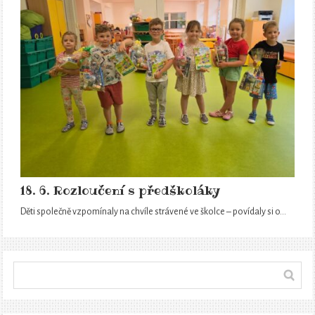
18. 6. Rozloučení s předškoláky
Děti společně vzpomínaly na chvíle strávené ve školce – povídaly si o…