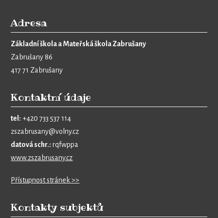
Adresa
Základní škola a Mateřská škola Zabrušany
Zabrušany 86
417 71 Zabrušany
Kontaktní údaje
tel:
+420 733 537 114
zszabrusany@volny.cz
datová schr.:
rqfwppa
www.zszabrusany.cz
Přístupnost stránek >>
Kontakty subjektů