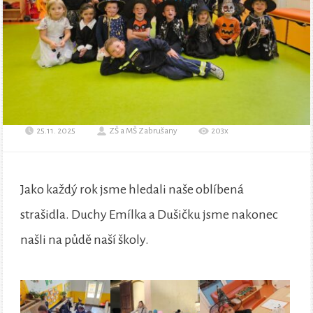
25.11. 2025
ZŠ a MŠ Zabrušany
203x
Jako každý rok jsme hledali naše oblíbená
strašidla. Duchy Emílka a Dušičku jsme nakonec
našli na půdě naší školy.