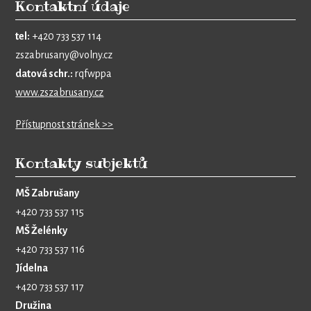
Kontaktní údaje
tel:
+420 733 537 114
zszabrusany@volny.cz
datová schr.:
rqfwppa
www.zszabrusany.cz
Přístupnost stránek >>
Kontakty subjektů
MŠ Zabrušany
+420 733 537 115
MŠ Želénky
+420 733 537 116
Jídelna
+420 733 537 117
Družina