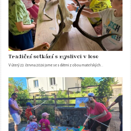
Tradiční setkání s myslivci v lese
V úterý 23. června 2026 jsme se s dětmi z obou mateřských…