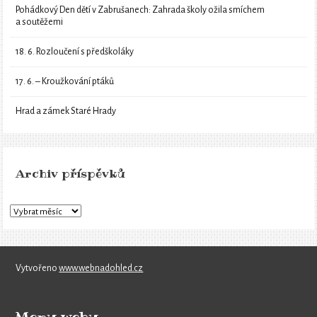
Pohádkový Den dětí v Zabrušanech: Zahrada školy ožila smíchem
a soutěžemi
18. 6. Rozloučení s předškoláky
17. 6. – Kroužkování ptáků
Hrad a zámek Staré Hrady
Archiv příspěvků
Vytvořeno
www.webnadohled.cz