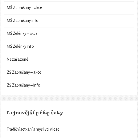
MŠ Zabrušany – akce
MŠ Zabrušany info
MŠ Želénky – akce
MŠ Želénky info
Nezařazené
ZŠ Zabrušany – akce
ZŠ Zabrušany – info
Nejnovější příspěvky
Tradiční setkání s myslivci v lese