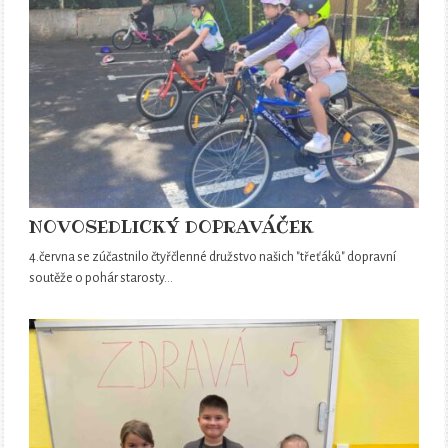
NOVOSEDLICKÝ DOPRAVÁČEK
4.června se zúčastnilo čtyřčlenné družstvo našich "třeťáků" dopravní
soutěže o pohár starosty…