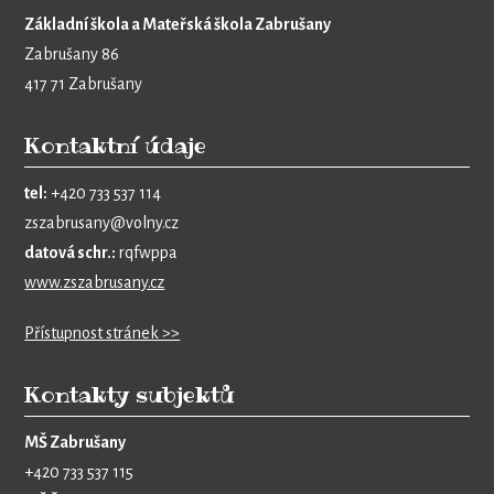
Základní škola a Mateřská škola Zabrušany
Zabrušany 86
417 71 Zabrušany
Kontaktní údaje
tel:
+420 733 537 114
zszabrusany@volny.cz
datová schr.:
rqfwppa
www.zszabrusany.cz
Přístupnost stránek >>
Kontakty subjektů
MŠ Zabrušany
+420 733 537 115