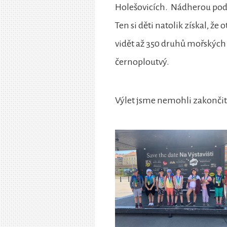
Holešovicích. Nádherou pod
Ten si děti natolik získal, ž
vidět až 350 druhů mořských r
černoploutvý.
Výlet jsme nemohli zakončit