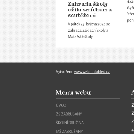
4.če
Zahrada školy
čtyř
ožila smíchem a
soutěžemi
"tře
poh
V pátek 29. května 2026 se
zahrada Základní školy a
Mateřské školy…
Vytvořeno
www.webnadohled.cz
Menu webu
Z
ÚVOD
Z
ZŠ ZABRUŠANY
Z
ŠKOLNÍ DRUŽINA
4
MŠ ZABRUŠANY