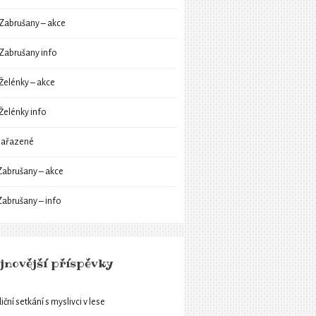
Zabrušany – akce
Zabrušany info
Želénky – akce
Želénky info
ařazené
Zabrušany – akce
Zabrušany – info
jnovější příspěvky
iční setkání s myslivci v lese