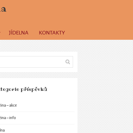
la
JÍDELNA
KONTAKTY
tegorie příspěvků
žina – akce
žina – info
elna