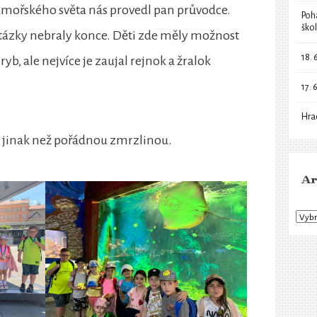
mořského světa nás provedl pan průvodce.
Poh
ško
e otázky nebraly konce. Děti zde měly možnost
18. 
yb, ale nejvíce je zaujal rejnok a žralok
17. 
Hra
 jinak než pořádnou zmrzlinou.
Ar