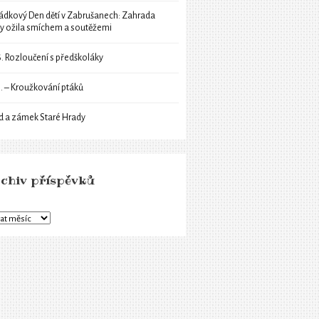
ádkový Den dětí v Zabrušanech: Zahrada
ly ožila smíchem a soutěžemi
6. Rozloučení s předškoláky
6. – Kroužkování ptáků
d a zámek Staré Hrady
chiv příspěvků