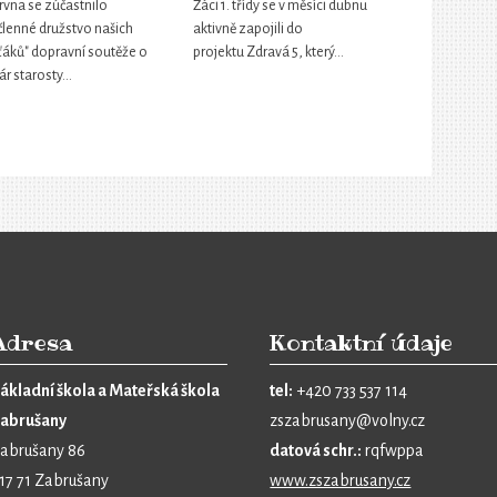
rvna se zúčastnilo
Žáci 1. třídy se v měsíci dubnu
členné družstvo našich
aktivně zapojili do
ťáků" dopravní soutěže o
projektu Zdravá 5, který…
ár starosty…
Adresa
Kontaktní údaje
ákladní škola a Mateřská škola
tel:
+420 733 537 114
abrušany
zszabrusany@volny.cz
abrušany 86
datová schr.:
rqfwppa
17 71 Zabrušany
www.zszabrusany.cz