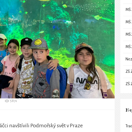
MŠ 
MŠ 
MŠ 
MŠ 
Nez
ZŠ 
ZŠ 
587x
Ne
čci navštívili Podmořský svět v Praze
Trad