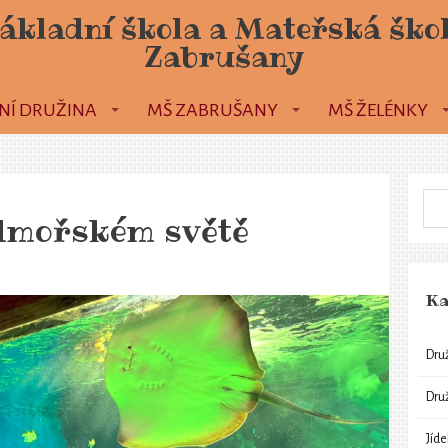
ákladní škola a Mateřská ško
Zabrušany
NÍ DRUŽINA
MŠ ZABRUŠANY
MŠ ŽELÉNKY
odmořském světě
Ka
Dru
Dru
Jíd