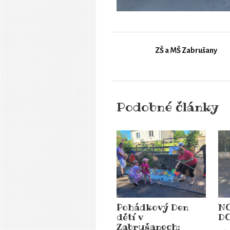
ZŠ a MŠ Zabrušany
Podobné články
Pohádkový Den
N
dětí v
D
Zabrušanech: