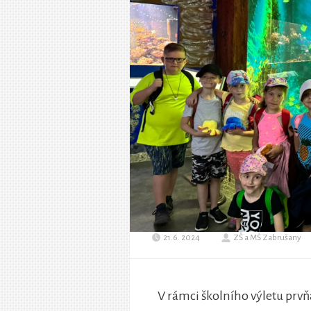
21.6. 2024
ZŠ a MŠ Zabrušany
V rámci školního výletu prvňá